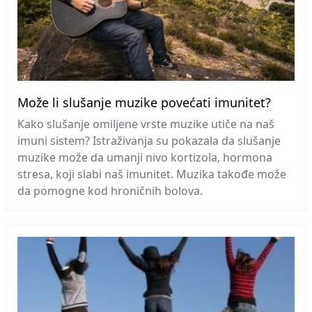
Može li slušanje muzike povećati imunitet?
Kako slušanje omiljene vrste muzike utiče na naš
imuni sistem? Istraživanja su pokazala da slušanje
muzike može da umanji nivo kortizola, hormona
stresa, koji slabi naš imunitet. Muzika takođe može
da pomogne kod hroničnih bolova.