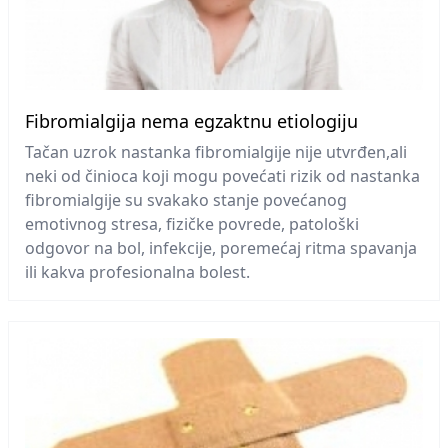
Fibromialgija nema egzaktnu etiologiju
Tačan uzrok nastanka fibromialgije nije utvrđen,ali
neki od činioca koji mogu povećati rizik od nastanka
fibromialgije su svakako stanje povećanog
emotivnog stresa, fizičke povrede, patološki
odgovor na bol, infekcije, poremećaj ritma spavanja
ili kakva profesionalna bolest.