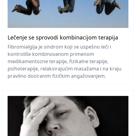
Lečenje se sprovodi kombinacijom terapija
Fibromialgija je sindrom koji se uspešno leči i
kontroliše kombinovanom primenom
medikamentozne terapije, fizikalne terapije,
psihoterapije, relaksirajućim masažama i na kraju
pravilno doziranim fizičkim angažovanjem.