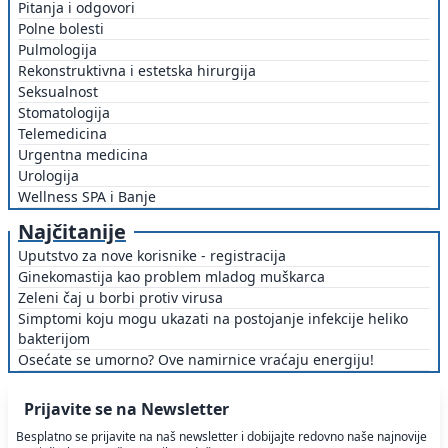
Pitanja i odgovori
Polne bolesti
Pulmologija
Rekonstruktivna i estetska hirurgija
Seksualnost
Stomatologija
Telemedicina
Urgentna medicina
Urologija
Wellness SPA i Banje
Najčitanije
Uputstvo za nove korisnike - registracija
Ginekomastija kao problem mladog muškarca
Zeleni čaj u borbi protiv virusa
Simptomi koju mogu ukazati na postojanje infekcije heliko
bakterijom
Osećate se umorno? Ove namirnice vraćaju energiju!
Prijavite se na Newsletter
Besplatno se prijavite na naš newsletter i dobijajte redovno naše najnovije