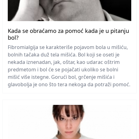
Kada se obraćamo za pomoć kada je u pitanju
bol?
Fibromialgija se karakteriše pojavom bola u mišiću,
bolnih tačaka duž tela mišića. Bol koji se oseti je
nekada iznenadan, jak, oštar, kao udarac oštrim
predmetom i bol će se pojačati ukoliko se bolni
mišić više istegne. Gorući bol, grčenje mišića i
glavobolja je ono što tera nekoga da potraži pomoć.