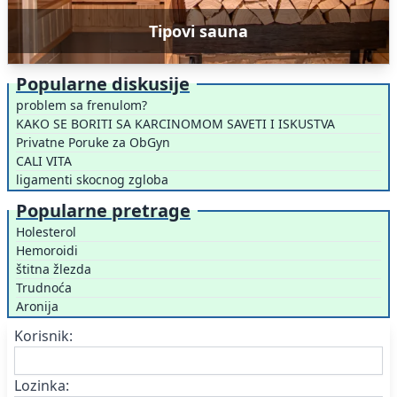
Tipovi sauna
Popularne diskusije
problem sa frenulom?
KAKO SE BORITI SA KARCINOMOM SAVETI I ISKUSTVA
Privatne Poruke za ObGyn
CALI VITA
ligamenti skocnog zgloba
Popularne pretrage
Holesterol
Hemoroidi
štitna žlezda
Trudnoća
Aronija
Korisnik:
Lozinka: