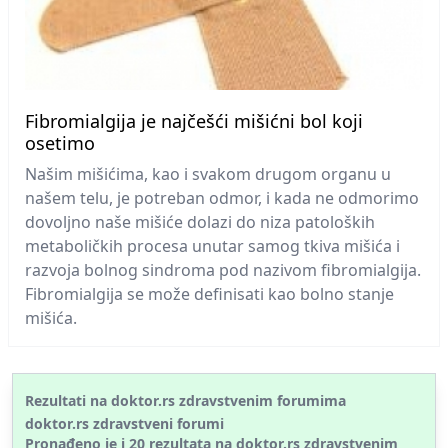
Fibromialgija je najčešći mišićni bol koji
osetimo
Našim mišićima, kao i svakom drugom organu u
našem telu, je potreban odmor, i kada ne odmorimo
dovoljno naše mišiće dolazi do niza patoloških
metaboličkih procesa unutar samog tkiva mišića i
razvoja bolnog sindroma pod nazivom fibromialgija.
Fibromialgija se može definisati kao bolno stanje
mišića.
Rezultati na doktor.rs zdravstvenim forumima
doktor.rs zdravstveni forumi
Pronađeno je i
20
rezultata na doktor.rs
zdravstvenim