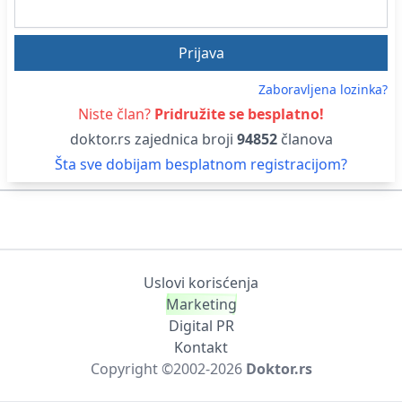
Zaboravljena lozinka?
Niste član?
Pridružite se besplatno!
doktor.rs zajednica broji
94852
članova
Šta sve dobijam besplatnom registracijom?
Uslovi korisćenja
Marketing
Digital PR
Kontakt
Copyright ©2002-
2026
Doktor.rs