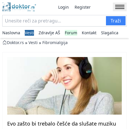
Login
Register
Traži
Naslovna
Vesti
Zdravlje AŠ
Forum
Kontakt
Slagalica
»
»
Doktor.rs
Vesti
Fibromialgija
Evo zašto bi trebalo češće da slušate muziku