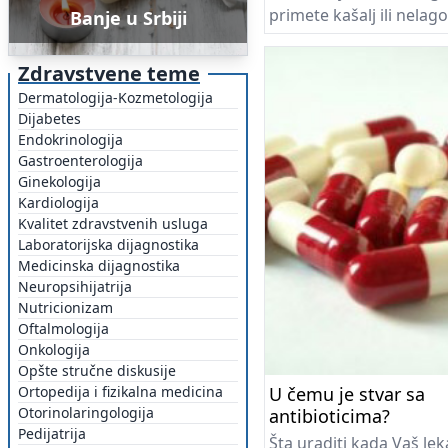
primete kašalj ili nelag
Banje u Srbiji
posebno zimi. Zagađen
tradicionalno se povezi
Zdravstvene teme
plućima, ali najnovija is
Dermatologija-Kozmetologija
pokazuju da ono može 
Dijabetes
direktan uticaj na moza
Endokrinologija
Dugotrajno izlaganje si
Gastroenterologija
Ginekologija
česticama prašine i za
Kardiologija
povećava rizik od pore
Kvalitet zdravstvenih usluga
pamćenja i demencije.
Laboratorijska dijagnostika
Medicinska dijagnostika
Neuropsihijatrija
Nutricionizam
Oftalmologija
Onkologija
Opšte stručne diskusije
Ortopedija i fizikalna medicina
U čemu je stvar sa
Otorinolaringologija
antibioticima?
Pedijatrija
Šta uraditi kada Vaš lek