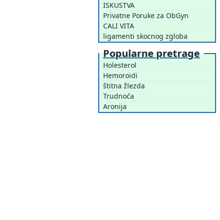
ISKUSTVA
Privatne Poruke za ObGyn
CALI VITA
ligamenti skocnog zgloba
Popularne pretrage
Holesterol
Hemoroidi
štitna žlezda
Trudnoća
Aronija