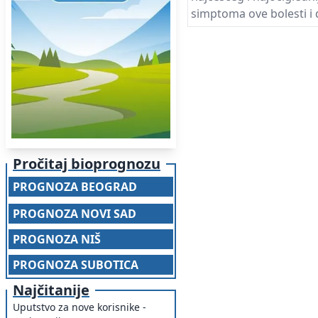
simptoma ove bolesti i d
nedovoljno, kako medj
pacijentima, tako i med
doktorima.
Pročitaj bioprognozu
PROGNOZA BEOGRAD
PROGNOZA NOVI SAD
PROGNOZA NIŠ
PROGNOZA SUBOTICA
Najčitanije
Uputstvo za nove korisnike -