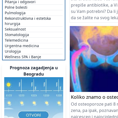
Pitanja i odgovori
prepiše antibiotike, a Vi
Polne bolesti
su Vam potrebni? Da li 
Pulmologija
da se žalite na svog leka
Rekonstruktivna i estetska
hirurgija
vreme da naučite nešt
Seksualnost
koliko antibiotici mogu b
Stomatologija
za Vas ukoliko je Vaše
Telemedicina
izazvao neki drugi
Urgentna medicina
mikroorganizam osim b
Urologija
Wellness SPA i Banje
Prognoza zagadjenja u
Beogradu
Koliko znamo o oste
Od osteoporoze pati 8 
zena, pa ipak, poznavan
najcesceg i najocigledn