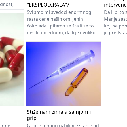
odnost,
"EKSPLODIRALA"?
intervenc
je vazduha
Svi smo mi svedoci enormnog
Da li bi to
valo sa
rasta cene naših omiljenih
Manje zast
traživanja
čokolada i pitamo se šta li se to
koji se po
imati
desilo odjednom, da li je ovoliko
je predst
k.
poskupljenje zaista opravdano i
"Body Glue
tnim
gde je razlog tolikom skoku cene?
kao Autolo
gađenja
Da li su cenu podigli prerađivači
(Autologou
mećaja
kakao zrna, sami proizvođači
koji je raz
čokolada, “nezajažljivi” trgovci ili
plastični 
je nešto sasvim treće u pitanju...?
Florida. "
pacijentov
objašnjava
predstavit
godišnjem
američkog 
Stiže nam zima a sa njom i
hirurga od
grip
Andjelesu, 
ar ne
Grip je mnogo ozbiljnije stanje od