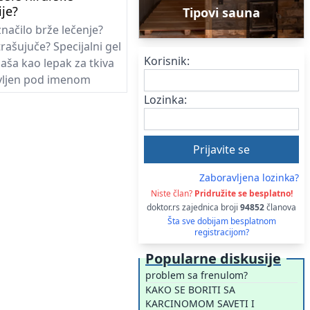
ije?
Tipovi sauna
 značilo brže lečenje?
rašujuče? Specijalni gel
Korisnik:
naša kao lepak za tkiva
avljen pod imenom
". Takođe je poznat i
Lozinka:
gni Trombocitni Gel
s Platelet Gel - APG),
vio dr Daniel Man,
hirurg sa Boca Raton,
Zaboravljena lozinka?
Body Glue" je sačinjen od
Niste član?
Pridružite se besplatno!
e sopstvene krvi,
doktor.rs zajednica broji
94852
članova
 Dr Man, koji će
Šta sve dobijam besplatnom
i svoj pronalazak na 69.
registracijom?
 naučnom susretu
Popularne diskusije
društva plastičnih
problem sa frenulom?
 14-18. oktobra u Los
KAKO SE BORITI SA
Kaliforniji.
KARCINOMOM SAVETI I