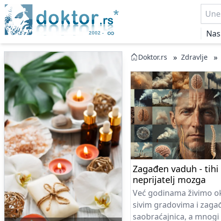
Nas
»
»
Doktor.rs
Zdravlje
Zagađen vaduh - tihi
neprijatelj mozga
Već godinama živimo o
sivim gradovima i zaga
saobraćajnica, a mnogi