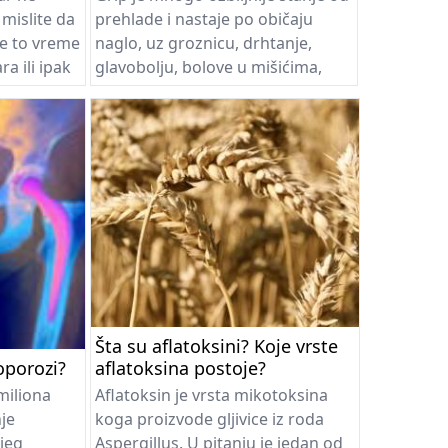
 mislite da
prehlade i nastaje po običaju
je to vreme
naglo, uz groznicu, drhtanje,
ra ili ipak
glavobolju, bolove u mišićima,
o o tome
bolove u grlu i ždrelu. Ukoliko ste
iti štetni
sigurni da imate grip i provedite 3
 simptome
do 4 dana u krevetu uz mnogo
tečnosti kako biste izbegli
akterije?
komplikacije.
Šta su aflatoksini? Koje vrste
oporozi?
aflatoksina postoje?
miliona
Aflatoksin je vrsta mikotoksina
je
koga proizvode gljivice iz roda
ijeg
Aspergillus. U pitanju je jedan od