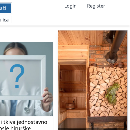
Login
Register
aži
alica
i tkiva jednostavno
posle hirurške