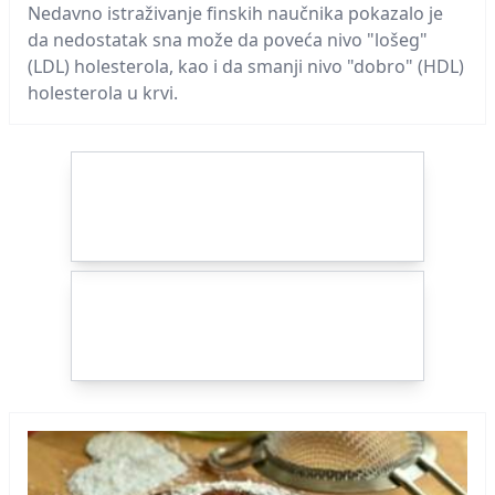
Nedavno istraživanje finskih naučnika pokazalo je
da nedostatak sna može da poveća nivo "lošeg"
(LDL) holesterola, kao i da smanji nivo "dobro" (HDL)
holesterola u krvi.