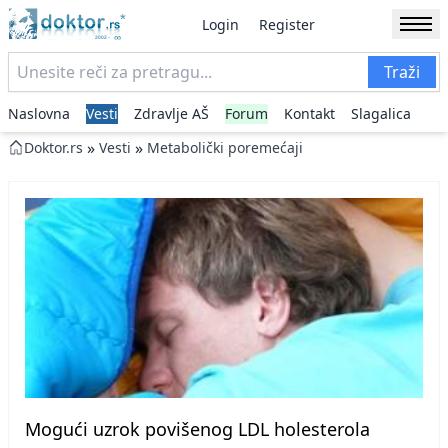
Login
Register
Traži
Naslovna
Vesti
Zdravlje AŠ
Forum
Kontakt
Slagalica
»
»
Doktor.rs
Vesti
Metabolički poremećaji
Mogući uzrok povišenog LDL holesterola