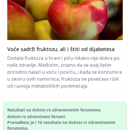
Voće sadrži fruktozu, ali i štiti od dijabetesa
Dodata fruktoza u hrani i piću nikako nije dobra po
naše zdravlje. Međutim, znamo da se ovaj šećer
prirodno nalazi u voću i povrću, i kada se konzumira
u okviru ovih namirnica, fruktoza ne povećava rizik
od razvoja metaboličkih poremećaja.
Rezultati na doktor.rs zdravstvenim forumima
doktor.rs zdravstveni forumi
Pronađeno je i
10
rezultata na doktor.rs
zdravstvenim
forumima.