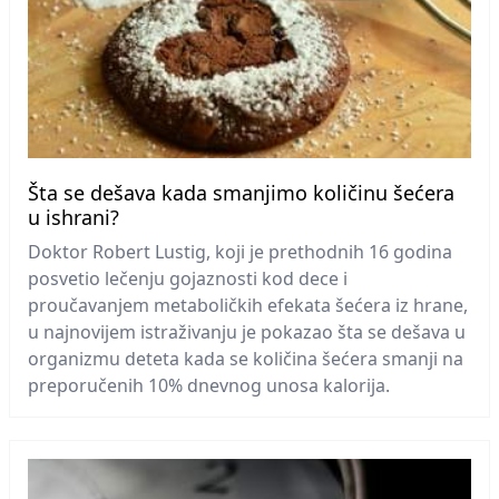
Šta se dešava kada smanjimo količinu šećera
u ishrani?
Doktor Robert Lustig, koji je prethodnih 16 godina
posvetio lečenju gojaznosti kod dece i
proučavanjem metaboličkih efekata šećera iz hrane,
u najnovijem istraživanju je pokazao šta se dešava u
organizmu deteta kada se količina šećera smanji na
preporučenih 10% dnevnog unosa kalorija.