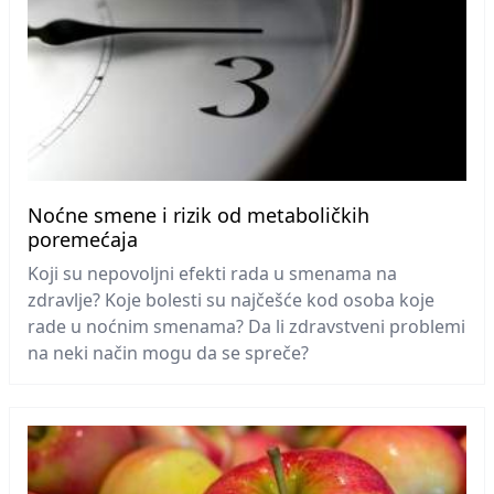
Noćne smene i rizik od metaboličkih
poremećaja
Koji su nepovoljni efekti rada u smenama na
zdravlje? Koje bolesti su najčešće kod osoba koje
rade u noćnim smenama? Da li zdravstveni problemi
na neki način mogu da se spreče?