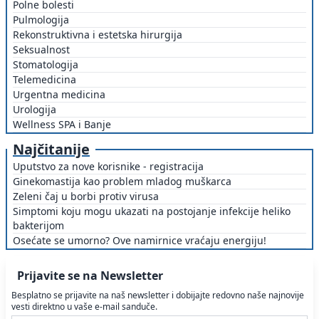
Polne bolesti
Pulmologija
Rekonstruktivna i estetska hirurgija
Seksualnost
Stomatologija
Telemedicina
Urgentna medicina
Urologija
Wellness SPA i Banje
Najčitanije
Uputstvo za nove korisnike - registracija
Ginekomastija kao problem mladog muškarca
Zeleni čaj u borbi protiv virusa
Simptomi koju mogu ukazati na postojanje infekcije heliko
bakterijom
Osećate se umorno? Ove namirnice vraćaju energiju!
Prijavite se na Newsletter
Besplatno se prijavite na naš newsletter i dobijajte redovno naše najnovije
vesti direktno u vaše e-mail sanduče.