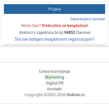
Zaboravljena lozinka?
Niste član?
Pridružite se besplatno!
doktor.rs zajednica broji
94852
članova
Šta sve dobijam besplatnom registracijom?
Uslovi korisćenja
Marketing
Digital PR
Kontakt
Copyright ©2002-
2026
Doktor.rs