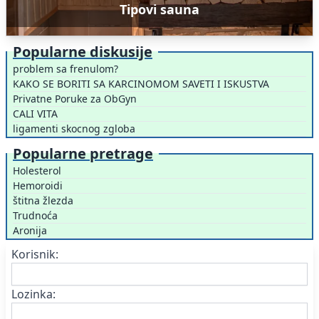
Tipovi sauna
Popularne diskusije
problem sa frenulom?
KAKO SE BORITI SA KARCINOMOM SAVETI I ISKUSTVA
Privatne Poruke za ObGyn
CALI VITA
ligamenti skocnog zgloba
Popularne pretrage
Holesterol
Hemoroidi
štitna žlezda
Trudnoća
Aronija
Korisnik:
Lozinka: