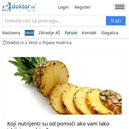
Login
Register
Traži
Naslovna
Vesti
Zdravlje AŠ
Forum
Kontakt
Slagalica
»
»
Doktor.rs
Vesti
Pojava modrica
Koji nutrijenti su od pomoći ako vam lako