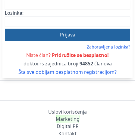
Lozinka:
Zaboravljena lozinka?
Niste član?
Pridružite se besplatno!
doktor.rs zajednica broji
94852
članova
Šta sve dobijam besplatnom registracijom?
Uslovi korisćenja
Marketing
Digital PR
Kontakt