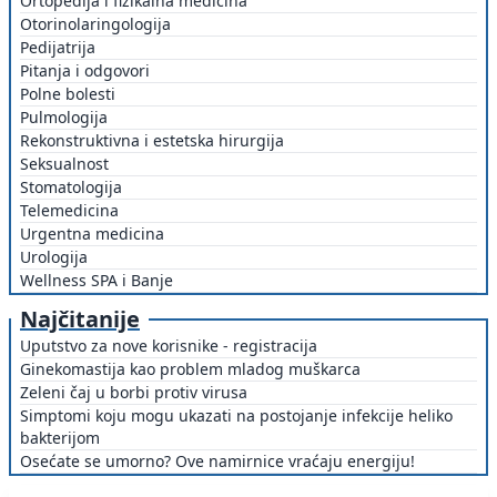
Ortopedija i fizikalna medicina
Otorinolaringologija
Pedijatrija
Pitanja i odgovori
Polne bolesti
Pulmologija
Rekonstruktivna i estetska hirurgija
Seksualnost
Stomatologija
Telemedicina
Urgentna medicina
Urologija
Wellness SPA i Banje
Najčitanije
Uputstvo za nove korisnike - registracija
Ginekomastija kao problem mladog muškarca
Zeleni čaj u borbi protiv virusa
Simptomi koju mogu ukazati na postojanje infekcije heliko
bakterijom
Osećate se umorno? Ove namirnice vraćaju energiju!