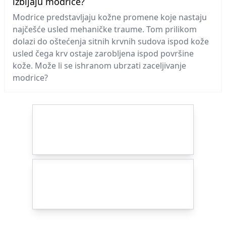
izbijaju modrice?
Modrice predstavljaju kožne promene koje nastaju
najčešće usled mehaničke traume. Tom prilikom
dolazi do oštećenja sitnih krvnih sudova ispod kože
usled čega krv ostaje zarobljena ispod površine
kože. Može li se ishranom ubrzati zaceljivanje
modrice?