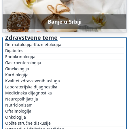
Banje u Srbiji
Zdravstvene teme
Dermatologija-Kozmetologija
Dijabetes
Endokrinologija
Gastroenterologija
Ginekologija
Kardiologija
Kvalitet zdravstvenih usluga
Laboratorijska dijagnostika
Medicinska dijagnostika
Neuropsihijatrija
Nutricionizam
Oftalmologija
Onkologija
Opšte stručne diskusije