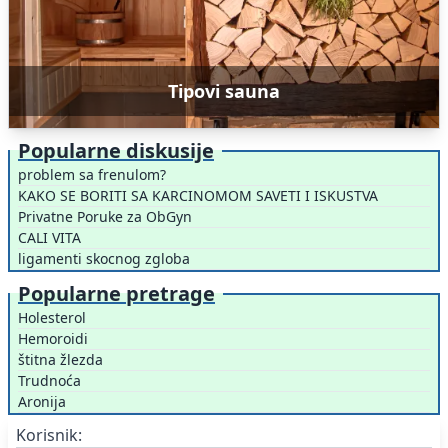
Tipovi sauna
Popularne diskusije
problem sa frenulom?
KAKO SE BORITI SA KARCINOMOM SAVETI I ISKUSTVA
Privatne Poruke za ObGyn
CALI VITA
ligamenti skocnog zgloba
Popularne pretrage
Holesterol
Hemoroidi
štitna žlezda
Trudnoća
Aronija
Korisnik: