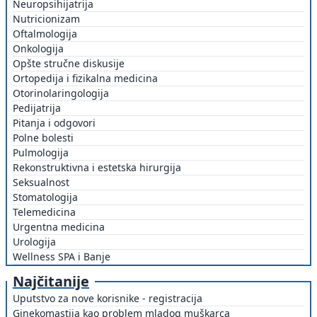
Neuropsihijatrija
Nutricionizam
Oftalmologija
Onkologija
Opšte stručne diskusije
Ortopedija i fizikalna medicina
Otorinolaringologija
Pedijatrija
Pitanja i odgovori
Polne bolesti
Pulmologija
Rekonstruktivna i estetska hirurgija
Seksualnost
Stomatologija
Telemedicina
Urgentna medicina
Urologija
Wellness SPA i Banje
Najčitanije
Uputstvo za nove korisnike - registracija
Ginekomastija kao problem mladog muškarca