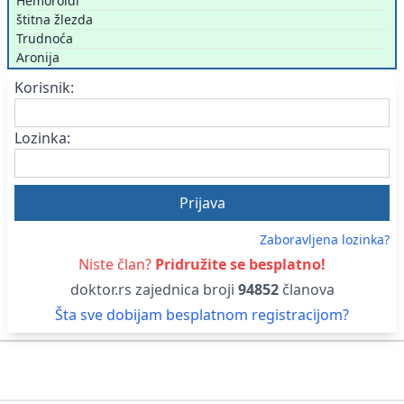
Hemoroidi
štitna žlezda
Trudnoća
Aronija
Korisnik:
Lozinka:
Zaboravljena lozinka?
Niste član?
Pridružite se besplatno!
doktor.rs zajednica broji
94852
članova
Šta sve dobijam besplatnom registracijom?