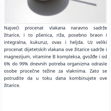
Najveći procenat vlakana naravno sadrže
žitarice, i to pšenica, riža, posebno braon i
integralna, kukuruz, ovas i heljda. Uz veliki
procenat dijetetskih vlakana ove žitarice sadrže i
magnezijum, vitamine B kompleksa, gvožđe i od
6% do 99% dnevnih potreba organizma odrasle
osobe procečne težine za vlaknima. Zato se
potrudite da u toku dana kombinujete ove
žitarice.