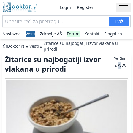
Login
Register
Traži
Naslovna
Vesti
Zdravlje AŠ
Forum
Kontakt
Slagalica
Žitarice su najbogatiji izvor vlakana u
»
»
Doktor.rs
Vesti
prirodi
Žitarice su najbogatiji izvor
Veličina:
A
A
vlakana u prirodi
A