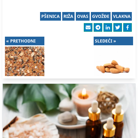
PŠENICA
RIŽA
OVAS
GVOŽĐE
VLAKNA
« PRETHODNI
SLEDEĆI »