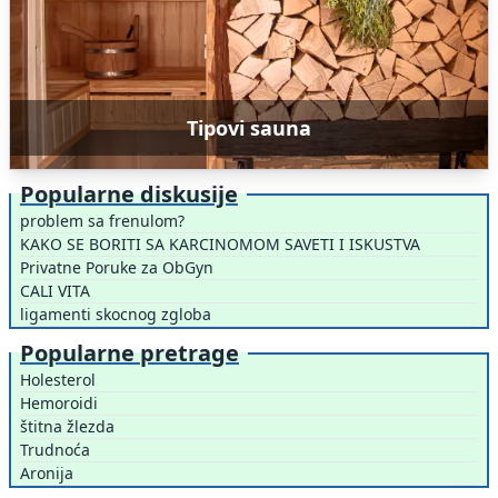
Tipovi sauna
Popularne diskusije
problem sa frenulom?
KAKO SE BORITI SA KARCINOMOM SAVETI I ISKUSTVA
Privatne Poruke za ObGyn
CALI VITA
ligamenti skocnog zgloba
Popularne pretrage
Holesterol
Hemoroidi
štitna žlezda
Trudnoća
Aronija