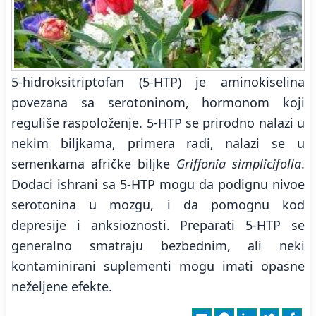
5-hidroksitriptofan (5-HTP) je aminokiselina
povezana sa serotoninom, hormonom koji
reguliše raspoloženje. 5-HTP se prirodno nalazi u
nekim biljkama, primera radi, nalazi se u
semenkama afričke biljke
Griffonia simplicifolia
.
Dodaci ishrani sa 5-HTP mogu da podignu nivoe
serotonina u mozgu, i da pomognu kod
depresije i anksioznosti. Preparati 5-HTP se
generalno smatraju bezbednim, ali neki
kontaminirani suplementi mogu imati opasne
neželjene efekte.