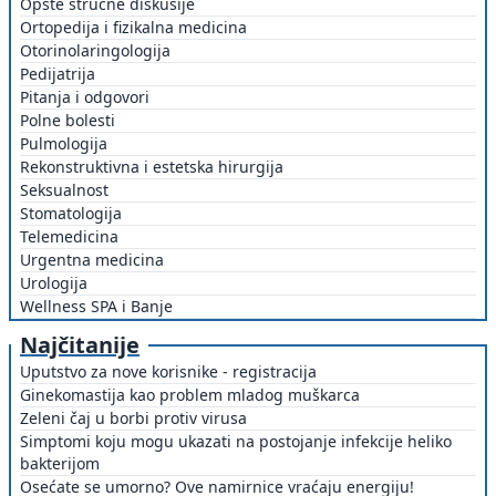
Opšte stručne diskusije
Ortopedija i fizikalna medicina
Otorinolaringologija
Pedijatrija
Pitanja i odgovori
Polne bolesti
Pulmologija
Rekonstruktivna i estetska hirurgija
Seksualnost
Stomatologija
Telemedicina
Urgentna medicina
Urologija
Wellness SPA i Banje
Najčitanije
Uputstvo za nove korisnike - registracija
Ginekomastija kao problem mladog muškarca
Zeleni čaj u borbi protiv virusa
Simptomi koju mogu ukazati na postojanje infekcije heliko
bakterijom
Osećate se umorno? Ove namirnice vraćaju energiju!