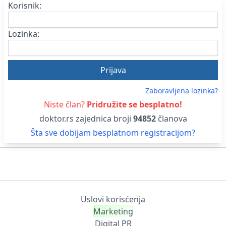
Korisnik:
Lozinka:
Zaboravljena lozinka?
Niste član?
Pridružite se besplatno!
doktor.rs zajednica broji
94852
članova
Šta sve dobijam besplatnom registracijom?
Uslovi korisćenja
Marketing
Digital PR