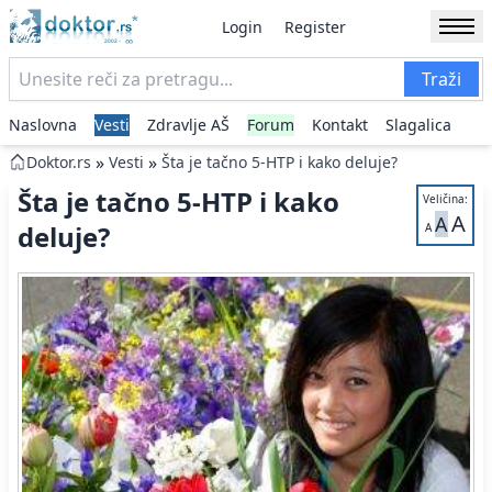
Login
Register
Traži
Naslovna
Vesti
Zdravlje AŠ
Forum
Kontakt
Slagalica
»
»
Doktor.rs
Vesti
Šta je tačno 5-HTP i kako deluje?
Šta je tačno 5-HTP i kako
Veličina:
A
A
deluje?
A