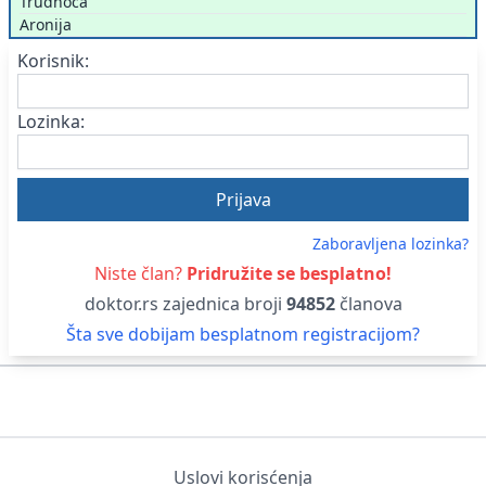
Trudnoća
Aronija
Korisnik:
Lozinka:
Zaboravljena lozinka?
Niste član?
Pridružite se besplatno!
doktor.rs zajednica broji
94852
članova
Šta sve dobijam besplatnom registracijom?
Uslovi korisćenja