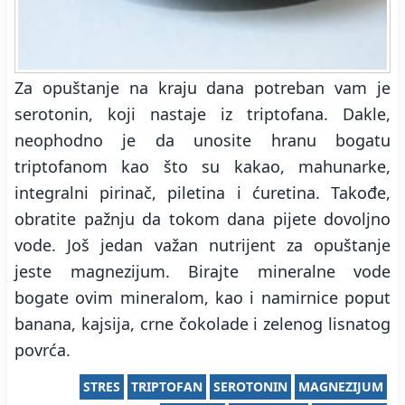
Za opuštanje na kraju dana potreban vam je
serotonin, koji nastaje iz triptofana. Dakle,
neophodno je da unosite hranu bogatu
triptofanom kao što su kakao, mahunarke,
integralni pirinač, piletina i ćuretina. Takođe,
obratite pažnju da tokom dana pijete dovoljno
vode. Još jedan važan nutrijent za opuštanje
jeste magnezijum. Birajte mineralne vode
bogate ovim mineralom, kao i namirnice poput
banana, kajsija, crne čokolade i zelenog lisnatog
povrća.
STRES
TRIPTOFAN
SEROTONIN
MAGNEZIJUM