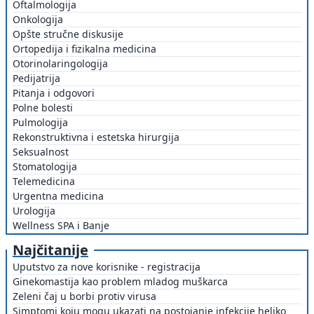
Oftalmologija
Onkologija
Opšte stručne diskusije
Ortopedija i fizikalna medicina
Otorinolaringologija
Pedijatrija
Pitanja i odgovori
Polne bolesti
Pulmologija
Rekonstruktivna i estetska hirurgija
Seksualnost
Stomatologija
Telemedicina
Urgentna medicina
Urologija
Wellness SPA i Banje
Najčitanije
Uputstvo za nove korisnike - registracija
Ginekomastija kao problem mladog muškarca
Zeleni čaj u borbi protiv virusa
Simptomi koju mogu ukazati na postojanje infekcije heliko