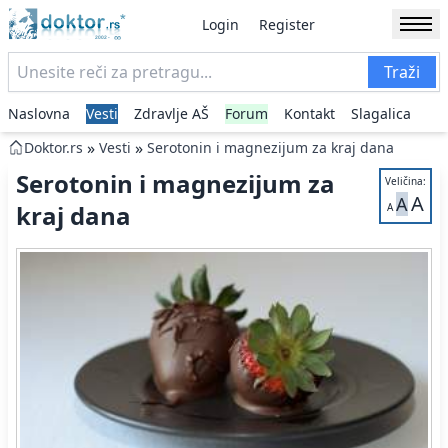
Login
Register
Traži
Naslovna
Vesti
Zdravlje AŠ
Forum
Kontakt
Slagalica
»
»
Doktor.rs
Vesti
Serotonin i magnezijum za kraj dana
Serotonin i magnezijum za
Veličina:
A
A
kraj dana
A