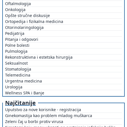
Oftalmologija
Onkologija
Opšte stručne diskusije
Ortopedija i fizikalna medicina
Otorinolaringologija
Pedijatrija
Pitanja i odgovori
Polne bolesti
Pulmologija
Rekonstruktivna i estetska hirurgija
Seksualnost
Stomatologija
Telemedicina
Urgentna medicina
Urologija
Wellness SPA i Banje
Najčitanije
Uputstvo za nove korisnike - registracija
Ginekomastija kao problem mladog muškarca
Zeleni čaj u borbi protiv virusa