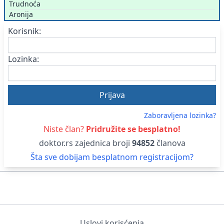
Trudnoća
Aronija
Korisnik:
Lozinka:
Zaboravljena lozinka?
Niste član?
Pridružite se besplatno!
doktor.rs zajednica broji
94852
članova
Šta sve dobijam besplatnom registracijom?
Uslovi korisćenja