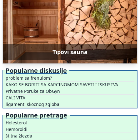
Tipovi sauna
Popularne diskusije
problem sa frenulom?
KAKO SE BORITI SA KARCINOMOM SAVETI I ISKUSTVA
Privatne Poruke za ObGyn
CALI VITA
ligamenti skocnog zgloba
Popularne pretrage
Holesterol
Hemoroidi
štitna žlezda