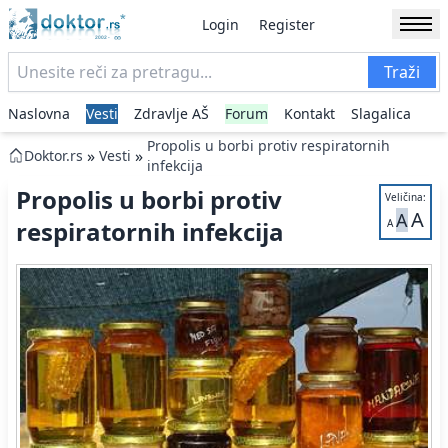
Login
Register
Traži
Naslovna
Vesti
Zdravlje AŠ
Forum
Kontakt
Slagalica
Propolis u borbi protiv respiratornih
»
»
Doktor.rs
Vesti
infekcija
Propolis u borbi protiv
Veličina:
A
A
respiratornih infekcija
A