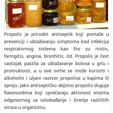
Propolis je prirodni antiseptik koji pomaže u
prevenciji i ublažavanju simptoma kod infekcija
respiratornog sistema kao što su rinitis,
faringitis, angina, bronhitis, itd. Propolis je čest
sastojak pastila za ublažavanje bolova u grlu i
promuklosti, a u ove svrhe se može koristiti i
alkoholni i uljani rastvor propolisa u kapima ili
spreju. Jako antiseptičko dejstvo propolis duguje
flavonoidima koji sprečavaju aktivnost enzima
odgovornog za oslobađanje i širenje različitih
virusa u organizmu.