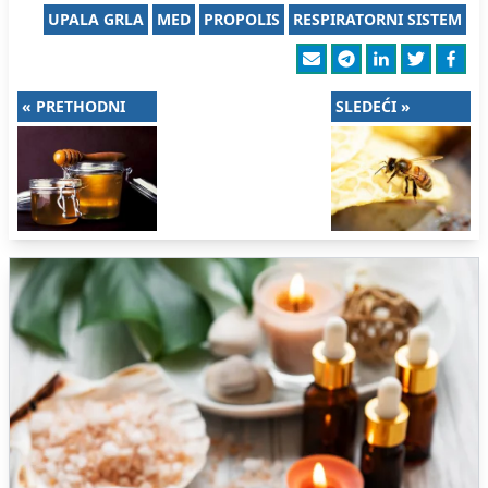
UPALA GRLA
MED
PROPOLIS
RESPIRATORNI SISTEM
« PRETHODNI
SLEDEĆI »