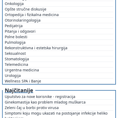
Onkologija
Opšte stručne diskusije
Ortopedija i fizikalna medicina
Otorinolaringologija
Pedijatrija
Pitanja i odgovori
Polne bolesti
Pulmologija
Rekonstruktivna i estetska hirurgija
Seksualnost
Stomatologija
Telemedicina
Urgentna medicina
Urologija
Wellness SPA i Banje
Najčitanije
Uputstvo za nove korisnike - registracija
Ginekomastija kao problem mladog muškarca
Zeleni čaj u borbi protiv virusa
Simptomi koju mogu ukazati na postojanje infekcije heliko