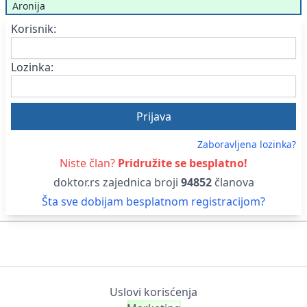
Aronija
Korisnik:
Lozinka:
Zaboravljena lozinka?
Niste član?
Pridružite se besplatno!
doktor.rs zajednica broji
94852
članova
Šta sve dobijam besplatnom registracijom?
Uslovi korisćenja