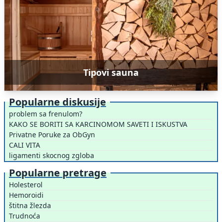
Tipovi sauna
Popularne diskusije
problem sa frenulom?
KAKO SE BORITI SA KARCINOMOM SAVETI I ISKUSTVA
Privatne Poruke za ObGyn
CALI VITA
ligamenti skocnog zgloba
Popularne pretrage
Holesterol
Hemoroidi
štitna žlezda
Trudnoća