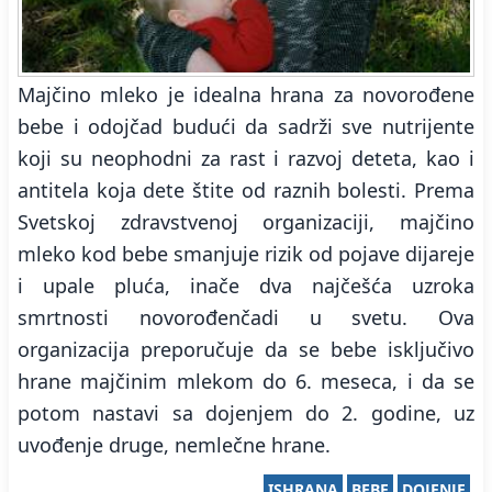
Majčino mleko je idealna hrana za novorođene
bebe i odojčad budući da sadrži sve nutrijente
koji su neophodni za rast i razvoj deteta, kao i
antitela koja dete štite od raznih bolesti. Prema
Svetskoj zdravstvenoj organizaciji, majčino
mleko kod bebe smanjuje rizik od pojave dijareje
i upale pluća, inače dva najčešća uzroka
smrtnosti novorođenčadi u svetu. Ova
organizacija preporučuje da se bebe isključivo
hrane majčinim mlekom do 6. meseca, i da se
potom nastavi sa dojenjem do 2. godine, uz
uvođenje druge, nemlečne hrane.
ISHRANA
BEBE
DOJENJE