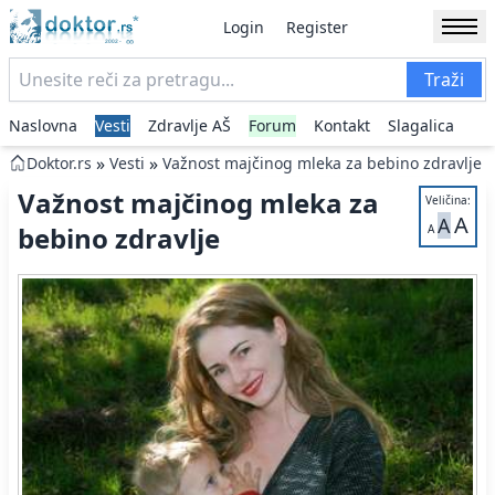
Login
Register
Traži
Naslovna
Vesti
Zdravlje AŠ
Forum
Kontakt
Slagalica
»
»
Doktor.rs
Vesti
Važnost majčinog mleka za bebino zdravlje
Važnost majčinog mleka za
Veličina:
A
A
bebino zdravlje
A