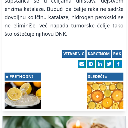
supstanca se u ćelijama uništava dejstvom
enzima katalaze. Budući da ćelije raka ne sadrže
dovoljnu količinu katalaze, hidrogen peroksid se
ne eliminiše, već napada tumorske ćelije tako
što oštećuje njihovu DNK.
VITAMIN C
KARCINOM
RAK
« PRETHODNI
SLEDEĆI »