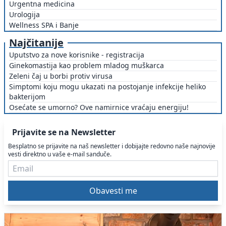
Urgentna medicina
Urologija
Wellness SPA i Banje
Najčitanije
Uputstvo za nove korisnike - registracija
Ginekomastija kao problem mladog muškarca
Zeleni čaj u borbi protiv virusa
Simptomi koju mogu ukazati na postojanje infekcije heliko
bakterijom
Osećate se umorno? Ove namirnice vraćaju energiju!
Prijavite se na Newsletter
Besplatno se prijavite na naš newsletter i dobijajte redovno naše najnovije
vesti direktno u vaše e-mail sanduče.