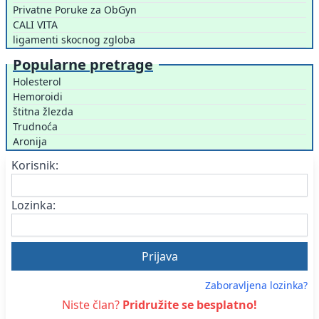
Privatne Poruke za ObGyn
CALI VITA
ligamenti skocnog zgloba
Popularne pretrage
Holesterol
Hemoroidi
štitna žlezda
Trudnoća
Aronija
Korisnik:
Lozinka:
Zaboravljena lozinka?
Niste član?
Pridružite se besplatno!