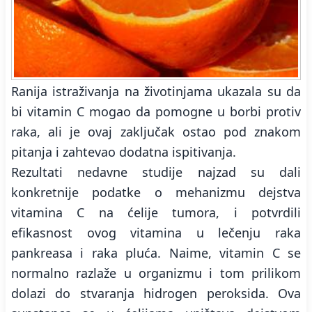
Ranija istraživanja na životinjama ukazala su da
bi vitamin C mogao da pomogne u borbi protiv
raka, ali je ovaj zaključak ostao pod znakom
pitanja i zahtevao dodatna ispitivanja.
Rezultati nedavne studije najzad su dali
konkretnije podatke o mehanizmu dejstva
vitamina C na ćelije tumora, i potvrdili
efikasnost ovog vitamina u lečenju raka
pankreasa i raka pluća. Naime, vitamin C se
normalno razlaže u organizmu i tom prilikom
dolazi do stvaranja hidrogen peroksida. Ova