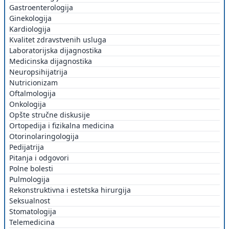
Gastroenterologija
Ginekologija
Kardiologija
Kvalitet zdravstvenih usluga
Laboratorijska dijagnostika
Medicinska dijagnostika
Neuropsihijatrija
Nutricionizam
Oftalmologija
Onkologija
Opšte stručne diskusije
Ortopedija i fizikalna medicina
Otorinolaringologija
Pedijatrija
Pitanja i odgovori
Polne bolesti
Pulmologija
Rekonstruktivna i estetska hirurgija
Seksualnost
Stomatologija
Telemedicina