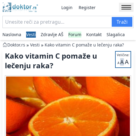
Login
Register
Traži
Naslovna
Vesti
Zdravlje AŠ
Forum
Kontakt
Slagalica
»
»
Doktor.rs
Vesti
Kako vitamin C pomaže u lečenju raka?
Kako vitamin C pomaže u
Veličina:
A
A
lečenju raka?
A