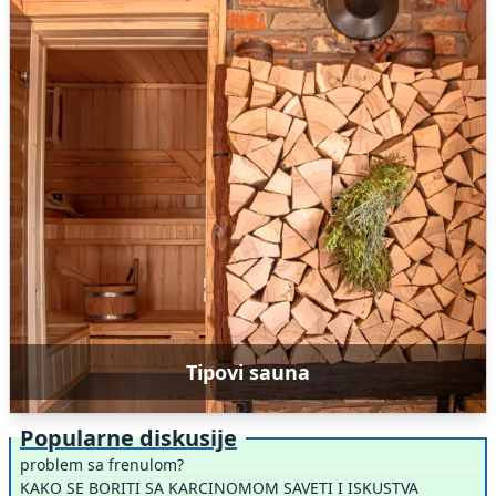
Tipovi sauna
Popularne diskusije
problem sa frenulom?
KAKO SE BORITI SA KARCINOMOM SAVETI I ISKUSTVA