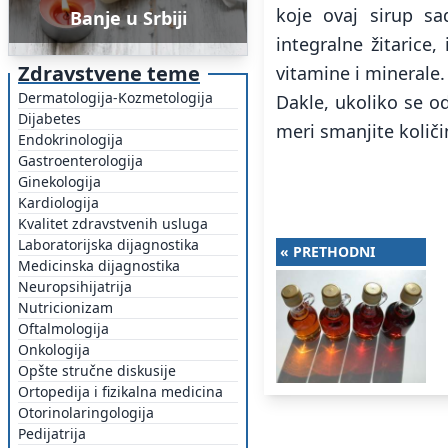
koje ovaj sirup sa
Banje u Srbiji
integralne žitarice
Zdravstvene teme
vitamine i minerale.
Dermatologija-Kozmetologija
Dakle, ukoliko se od
Dijabetes
meri smanjite količi
Endokrinologija
Gastroenterologija
Ginekologija
Kardiologija
Kvalitet zdravstvenih usluga
Laboratorijska dijagnostika
« PRETHODNI
Medicinska dijagnostika
Neuropsihijatrija
Nutricionizam
Oftalmologija
Onkologija
Opšte stručne diskusije
Ortopedija i fizikalna medicina
Otorinolaringologija
Pedijatrija