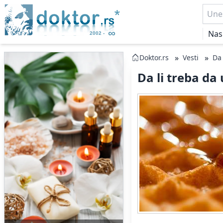
Nas
»
»
Doktor.rs
Vesti
Da 
Da li treba da