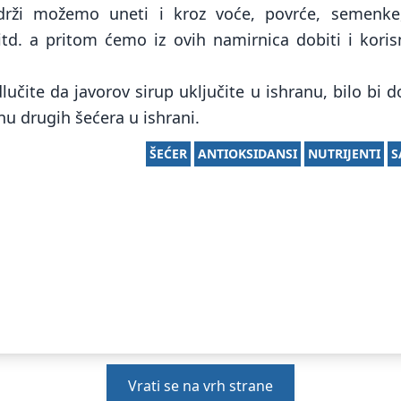
drži možemo uneti i kroz voće, povrće, semenke
, itd. a pritom ćemo iz ovih namirnica dobiti i kori
lučite da javorov sirup uključite u ishranu, bilo bi
nu drugih šećera u ishrani.
ŠEĆER
ANTIOKSIDANSI
NUTRIJENTI
S
Vrati se na vrh strane