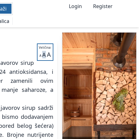
Login
Register
aži
alica
Veličina:
A
A
A
avorov sirup
24 antioksidansa, i
er zamenili ovim
o manje saharoze, a
javorov sirup sadrži
da bismo dodavanjem
pored belog šećera)
. Brojne nutrijente