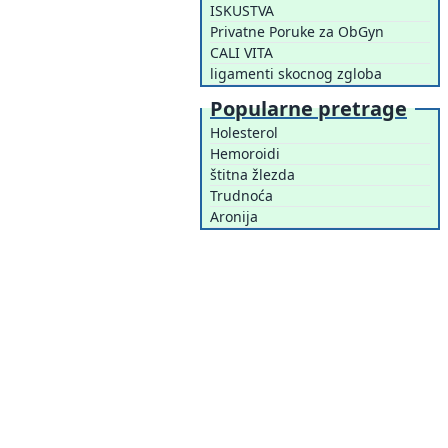
ISKUSTVA
Privatne Poruke za ObGyn
CALI VITA
ligamenti skocnog zgloba
Popularne pretrage
Holesterol
Hemoroidi
štitna žlezda
Trudnoća
Aronija