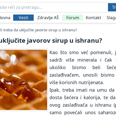
Tr
lovna
Vesti
Zdravlje AŠ
Forum
Kontakt
Slag
li treba da uključite javorov sirup u ishranu?
 uključite javorov sirup u ishranu?
Kao što smo već pomenuli, j
sadrži više minerala i čak 
ukoliko bismo beli šeć
zaslađivačem, unosili bism
više korisnih nutrijenata.
Ipak, treba imati na umu da 
dosta šećera i kalorija, te 
ovog zaslađivača u ishranu (
samo povećali unos saharoze