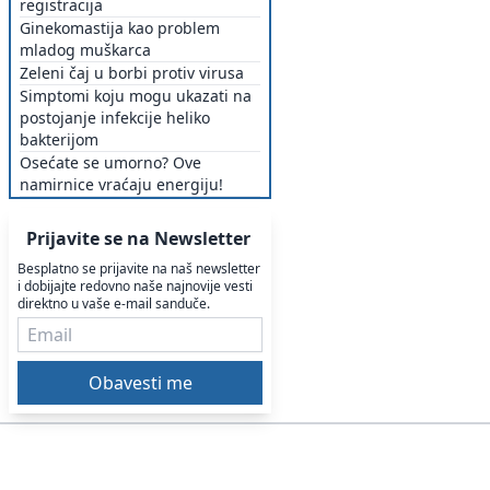
registracija
Ginekomastija kao problem
mladog muškarca
Zeleni čaj u borbi protiv virusa
Simptomi koju mogu ukazati na
postojanje infekcije heliko
bakterijom
Osećate se umorno? Ove
namirnice vraćaju energiju!
Prijavite se na Newsletter
Besplatno se prijavite na naš newsletter
i dobijajte redovno naše najnovije vesti
direktno u vaše e-mail sanduče.