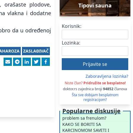
, orašaste plodove,
Tipovi sauna
sna vlakna i dodatne
Korisnik:
 dobro da u određenoj
Lozinka:
AHAROZA
ZASLAĐIVAČ
Zaboravljena lozinka?
Niste član?
Pridružite se besplatno!
doktor.rs zajednica broji
94852
članova
Šta sve dobijam besplatnom
registracijom?
Popularne diskusije
problem sa frenulom?
KAKO SE BORITI SA
KARCINOMOM SAVETI I