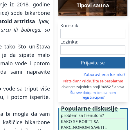
anje iz 2018. godine
Tipovi sauna
čice) sode bikarbone
toid artritisa
.
Ipak,
Korisnik:
srca ili bubrega, sa
Lozinka:
e tako što uništava
o je da sipate malo
s malo vode i potom
i da sami
napravite
Zaboravljena lozinka?
Niste član?
Pridružite se besplatno!
doktor.rs zajednica broji
94852
članova
 vode sa triput više
Šta sve dobijam besplatnom
, i potom isperite.
registracijom?
Popularne diskusije
bona bi mogla da vam
problem sa frenulom?
 kašičice bikarbone
KAKO SE BORITI SA
KARCINOMOM SAVETI I