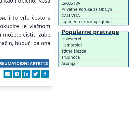
u kao i obično. Kosa
ISKUSTVA
Privatne Poruke za ObGyn
CALI VITA
ba
, i to vrlo često s
ligamenti skocnog zgloba
pokupite je vlažnom
Popularne pretrage
 možete čistiti zube
Holesterol
način, budući da ona
Hemoroidi
štitna žlezda
Trudnoća
REUMATOIDNI ARTRITIS
Aronija