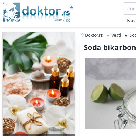
Nas
»
»
Doktor.rs
Vesti
Sod
Soda bikarbona