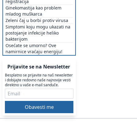
registracija
Ginekomastija kao problem
mladog muškarca
Zeleni čaj u borbi protiv virusa
Simptomi koju mogu ukazati na
postojanje infekcije heliko
bakterijom
Osećate se umorno? Ove
namirnice vraćaju energiju!
Prijavite se na Newsletter
Besplatno se prijavite na naš newsletter
i dobijajte redovno naše najnovije vesti
direktno u vaše e-mail sanduče.