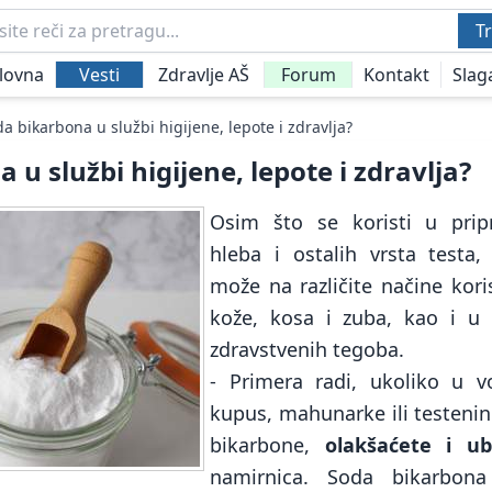
Tr
lovna
Vesti
Zdravlje AŠ
Forum
Kontakt
Slag
a bikarbona u službi higijene, lepote i zdravlja?
 u službi higijene, lepote i zdravlja?
Osim što se koristi u prip
hleba i ostalih vrsta testa
može na različite načine korist
kože, kosa i zuba, kao i u p
zdravstvenih tegoba.
- Primera radi, ukoliko u 
kupus, mahunarke ili testeni
bikarbone,
olakšaćete i ub
namirnica. Soda bikarbon