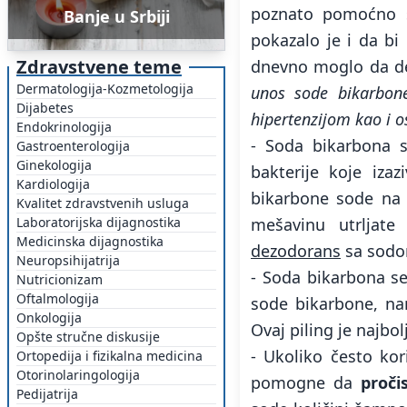
poznato pomoćno 
Banje u Srbiji
pokazalo je i da bi
Zdravstvene teme
dnevno moglo da d
Dermatologija-Kozmetologija
unos sode bikarbone
Dijabetes
hipertenzijom kao i o
Endokrinologija
- Soda bikarbona 
Gastroenterologija
Ginekologija
bakterije koje iza
Kardiologija
bikarbone sode na 
Kvalitet zdravstvenih usluga
Laboratorijska dijagnostika
mešavinu utrljat
Medicinska dijagnostika
dezodorans
sa sodo
Neuropsihijatrija
- Soda bikarbona se
Nutricionizam
Oftalmologija
sode bikarbone, na
Onkologija
Ovaj piling je najbol
Opšte stručne diskusije
- Ukoliko često kor
Ortopedija i fizikalna medicina
Otorinolaringologija
pomogne da
proči
Pedijatrija