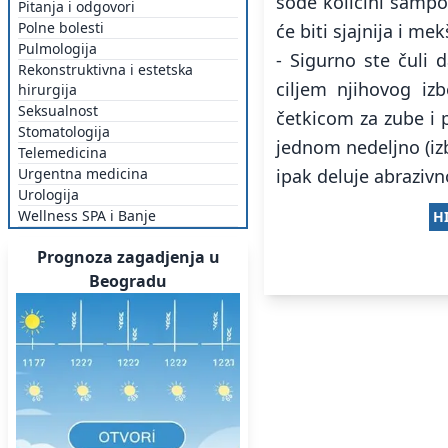
sode količini šampo
Pitanja i odgovori
Polne bolesti
će biti sjajnija i m
Pulmologija
- Sigurno ste čuli 
Rekonstruktivna i estetska
ciljem njihovog iz
hirurgija
Seksualnost
četkicom za zube i 
Stomatologija
jednom nedeljno (iz
Telemedicina
Urgentna medicina
ipak deluje abrazivn
Urologija
Wellness SPA i Banje
H
Prognoza zagadjenja u
Beogradu