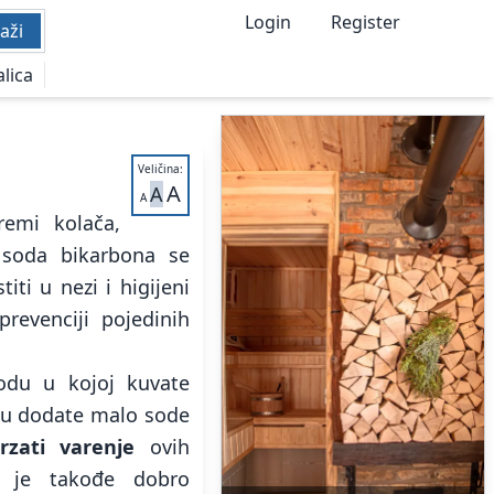
Login
Register
aži
alica
Veličina:
A
A
A
remi kolača,
, soda bikarbona se
iti u nezi i higijeni
revenciji pojedinih
vodu u kojoj kuvate
nu dodate malo sode
rzati varenje
ovih
a je takođe dobro