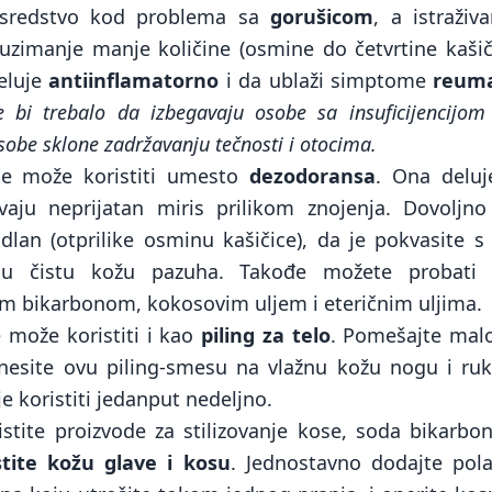
sredstvo kod problema sa
gorušicom
, a istraživ
 uzimanje manje količine (osmine do četvrtine kaši
eluje
antiinflamatorno
i da ublaži simptome
reuma
 bi trebalo da izbegavaju osobe sa insuficijencijom 
sobe sklone zadržavanju tečnosti i otocima.
se može koristiti umesto
dezodoransa
. Ona deluj
zivaju neprijatan miris prilikom znojenja. Dovoljn
dlan (otprilike osminu kašičice), da je pokvasite 
e u čistu kožu pazuha. Takođe možete probat
m bikarbonom, kokosovim uljem i eteričnim uljima.
 može koristiti i kao
piling za telo
. Pomešajte malo
nesite ovu piling-smesu na vlažnu kožu nogu i ruku
je koristiti jedanput nedeljno.
istite proizvode za stilizovanje kose, soda bikar
stite kožu glave i kosu
. Jednostavno dodajte pola