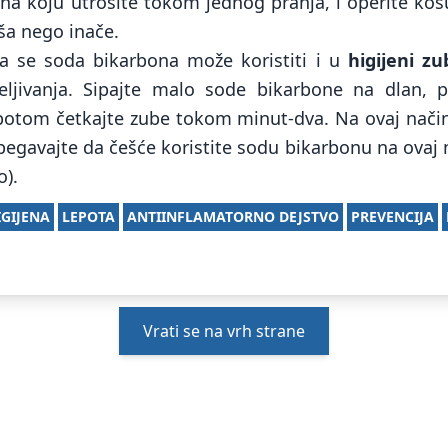
na koju utrošite tokom jednog pranja, i operite kos
ekša nego inače.
da se soda bikarbona može koristiti i u
higijeni zu
beljivanja. Sipajte malo sode bikarbone na dlan, 
potom četkajte zube tokom minut-dva. Na ovaj način
begavajte da češće koristite sodu bikarbonu na ovaj 
o).
IGIJENA
LEPOTA
ANTIINFLAMATORNO DEJSTVO
PREVENCIJA
Vrati se na vrh strane