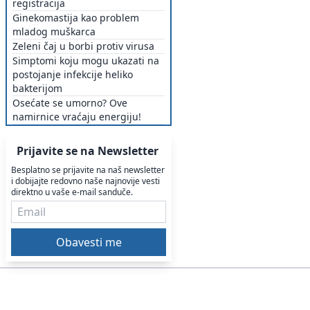
registracija
Ginekomastija kao problem
mladog muškarca
Zeleni čaj u borbi protiv virusa
Simptomi koju mogu ukazati na
postojanje infekcije heliko
bakterijom
Osećate se umorno? Ove
namirnice vraćaju energiju!
Prijavite se na Newsletter
Besplatno se prijavite na naš newsletter
i dobijajte redovno naše najnovije vesti
direktno u vaše e-mail sanduče.