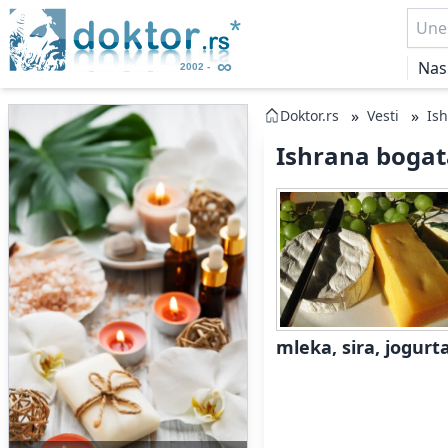
Nas
»
»
Doktor.rs
Vesti
Is
Ishrana bogat
mleka, sira, jogurt