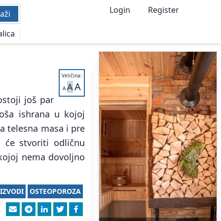
Login
Register
aži
alica
Veličina:
A
A
A
stoji još par
oša ishrana u kojoj
a telesna masa i pre
 će stvoriti odličnu
 kojoj nema dovoljno
IZVODI
OSTEOPOROZA