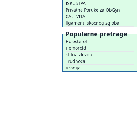
ISKUSTVA
Privatne Poruke za ObGyn
CALI VITA
ligamenti skocnog zgloba
Popularne pretrage
Holesterol
Hemoroidi
štitna žlezda
Trudnoća
Aronija