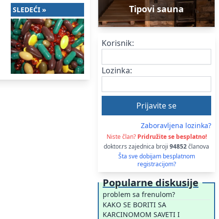
Tipovi sauna
SLEDEĆI »
Korisnik:
Lozinka:
Zaboravljena lozinka?
Niste član?
Pridružite se besplatno!
doktor.rs zajednica broji
94852
članova
Šta sve dobijam besplatnom
registracijom?
Popularne diskusije
problem sa frenulom?
KAKO SE BORITI SA
KARCINOMOM SAVETI I