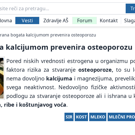
Tr
lovna
Vesti
Zdravlje AŠ
Forum
Kontakt
Slag
hrana bogata kalcijumom prevenira osteoporozu
a kalcijumom prevenira osteoporozu
Pored niskih vrednosti estrogena u organizmu po
faktora rizika za stvaranje
osteoporoze,
to su l
nema dovoljno
kalcijuma
i magnezijuma, prevelik
svega neaktivnost. Nedovoljno fizičke aktivnosti
podlogu za stvaranje osteoporoze ali i ishrana u
a, ribe i koštunjavog voća
.
SIR
KOST
MLEKO
MLEČNI PRO