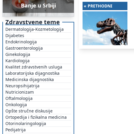
Banje u Srbiji
« PRETHODNI
Zdravstvene teme
Dermatologija-Kozmetologija
Dijabetes
Endokrinologija
Gastroenterologija
Ginekologija
Kardiologija
Kvalitet zdravstvenih usluga
Laboratorijska dijagnostika
Medicinska dijagnostika
Neuropsihijatrija
Nutricionizam
Oftalmologija
Onkologija
Opšte stručne diskusije
Ortopedija i fizikalna medicina
Otorinolaringologija
Pedijatrija