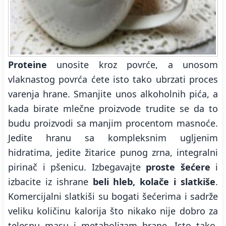
Proteine
unosite kroz povrće, a unosom
vlaknastog povrća ćete isto tako ubrzati proces
varenja hrane. Smanjite unos alkoholnih pića, a
kada birate mlečne proizvode trudite se da to
budu proizvodi sa manjim procentom masnoće.
Jedite hranu sa kompleksnim ugljenim
hidratima, jedite žitarice punog zrna, integralni
pirinač i pšenicu. Izbegavajte
proste šećere
i
izbacite iz ishrane
beli hleb, kolače i slatkiše
.
Komercijalni slatkiši su bogati šećerima i sadrže
veliku količinu kalorija što nikako nije dobro za
telesnu masu i metabolizam hrane. Isto tako,