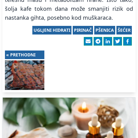
šolja kafe tokom dana može smanjiti rizik od
nastanka gihta, posebno kod muškaraca.
UGLJENI HIDRATI
PIRINAČ
PŠENICA
ŠEĆER
« PRETHODNI