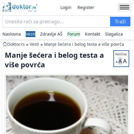
Login
Register
Traži
Naslovna
Vesti
Zdravlje AŠ
Forum
Kontakt
Slagalica
»
»
Doktor.rs
Vesti
Manje šećera i belog testa a više povrća
Manje šećera i belog testa a
Veličina:
A
A
više povrća
A