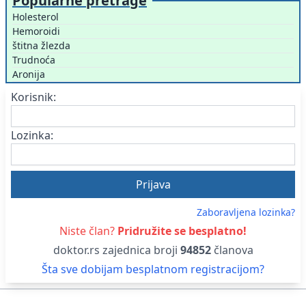
Popularne pretrage
Holesterol
Hemoroidi
štitna žlezda
Trudnoća
Aronija
Korisnik:
Lozinka:
Zaboravljena lozinka?
Niste član?
Pridružite se besplatno!
doktor.rs zajednica broji
94852
članova
Šta sve dobijam besplatnom registracijom?