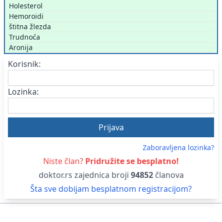
Holesterol
Hemoroidi
štitna žlezda
Trudnoća
Aronija
Korisnik:
Lozinka:
Zaboravljena lozinka?
Niste član?
Pridružite se besplatno!
doktor.rs zajednica broji
94852
članova
Šta sve dobijam besplatnom registracijom?