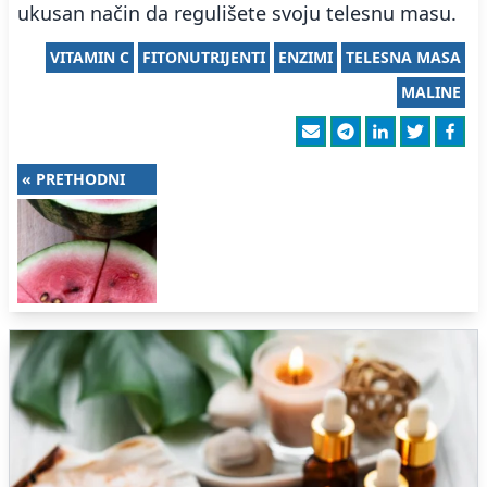
ukusan način da regulišete svoju telesnu masu.
VITAMIN C
FITONUTRIJENTI
ENZIMI
TELESNA MASA
MALINE
« PRETHODNI