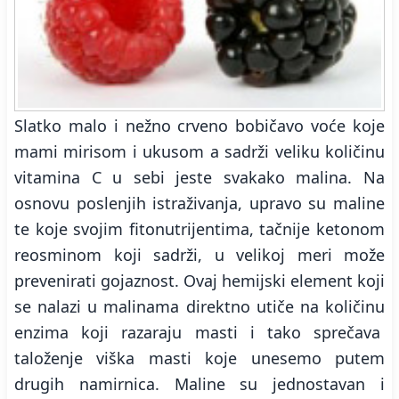
Slatko malo i nežno crveno bobičavo voće koje
mami mirisom i ukusom a sadrži veliku količinu
vitamina C u sebi jeste svakako malina. Na
osnovu poslenjih istraživanja, upravo su maline
te koje svojim fitonutrijentima, tačnije ketonom
reosminom koji sadrži, u velikoj meri može
prevenirati gojaznost. Ovaj hemijski element koji
se nalazi u malinama direktno utiče na količinu
enzima koji razaraju masti i tako sprečava
taloženje viška masti koje unesemo putem
drugih namirnica. Maline su jednostavan i