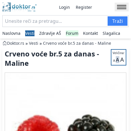
Login
Register
Traži
Naslovna
Vesti
Zdravlje AŠ
Forum
Kontakt
Slagalica
»
»
Doktor.rs
Vesti
Crveno voće br.5 za danas - Maline
Crveno voće br.5 za danas -
Veličina:
A
A
Maline
A