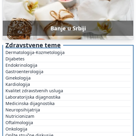
Banje u Srbiji
Zdravstvene teme
Dermatologija-Kozmetologija
Dijabetes
Endokrinologija
Gastroenterologija
Ginekologija
Kardiologija
Kvalitet zdravstvenih usluga
Laboratorijska dijagnostika
Medicinska dijagnostika
Neuropsihijatrija
Nutricionizam
Oftalmologija
Onkologija
Opšte stručne diskusije