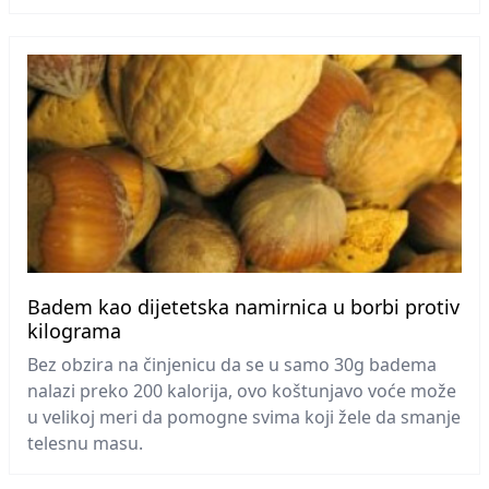
Badem kao dijetetska namirnica u borbi protiv
kilograma
Bez obzira na činjenicu da se u samo 30g badema
nalazi preko 200 kalorija, ovo koštunjavo voće može
u velikoj meri da pomogne svima koji žele da smanje
telesnu masu.