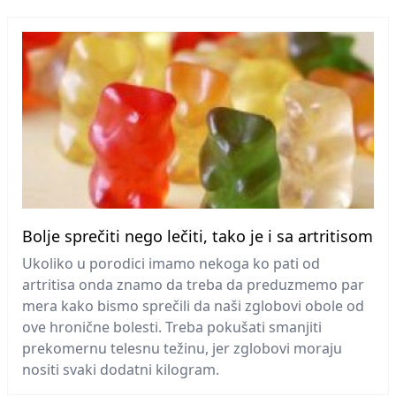
Bolje sprečiti nego lečiti, tako je i sa artritisom
Ukoliko u porodici imamo nekoga ko pati od
artritisa onda znamo da treba da preduzmemo par
mera kako bismo sprečili da naši zglobovi obole od
ove hronične bolesti. Treba pokušati smanjiti
prekomernu telesnu težinu, jer zglobovi moraju
nositi svaki dodatni kilogram.