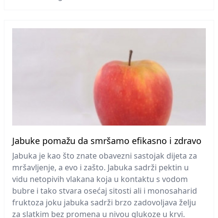
Jabuke pomažu da smršamo efikasno i zdravo
Jabuka je kao što znate obavezni sastojak dijeta za
mršavljenje, a evo i zašto. Jabuka sadrži pektin u
vidu netopivih vlakana koja u kontaktu s vodom
bubre i tako stvara osećaj sitosti ali i monosaharid
fruktoza joku jabuka sadrži brzo zadovoljava želju
za slatkim bez promena u nivou glukoze u krvi.