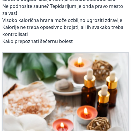
Ne podnosite saune? Tepidarijum je onda pravo mesto
za vas!
Visoko kalorična hrana može ozbiljno ugroziti zdravlje
Kalorije ne treba opsesivno brojati, ali ih svakako treba
kontrolisati
Kako prepoznati šećernu bolest