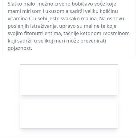
Slatko malo i nežno crveno bobičavo voće koje
mami mirisom i ukusom a sadrži veliku količinu
vitamina C u sebi jeste svakako malina. Na osnovu
poslenjih istraživanja, upravo su maline te koje
svojim fitonutrijentima, tačnije ketonom reosminom
koji sadrži, u velikoj meri može prevenirati
gojaznost.