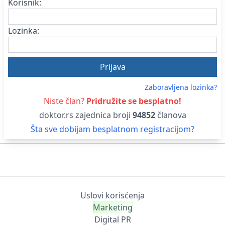
Korisnik:
Lozinka:
Zaboravljena lozinka?
Niste član?
Pridružite se besplatno!
doktor.rs zajednica broji
94852
članova
Šta sve dobijam besplatnom registracijom?
Uslovi korisćenja
Marketing
Digital PR