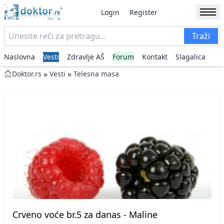
Login
Register
Traži
Naslovna
Vesti
Zdravlje AŠ
Forum
Kontakt
Slagalica
»
»
Doktor.rs
Vesti
Telesna masa
Crveno voće br.5 za danas - Maline