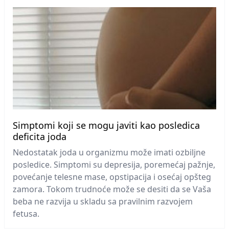
Simptomi koji se mogu javiti kao posledica
deficita joda
Nedostatak joda u organizmu može imati ozbiljne
posledice. Simptomi su depresija, poremećaj pažnje,
povećanje telesne mase, opstipacija i osećaj opšteg
zamora. Tokom trudnoće može se desiti da se Vaša
beba ne razvija u skladu sa pravilnim razvojem
fetusa.