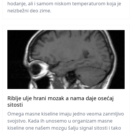
hodanje, ali i samom niskom temperaturom koja je
neizbežni deo zime.
Riblje ulje hrani mozak a nama daje osećaj
sitosti
Omega masne kiseline imaju jedno veoma zanmljivo
svojstvo. Kada ih unosemo u organizam masne
kiseline one našem mozgu šalju signal sitosti i tako