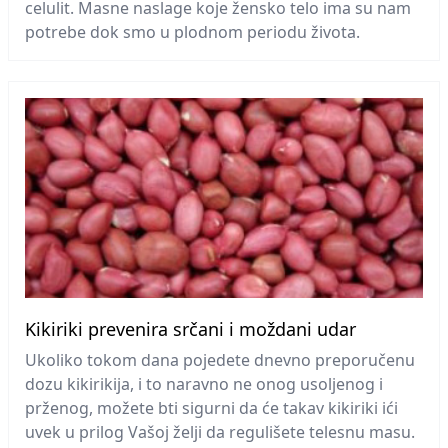
celulit. Masne naslage koje žensko telo ima su nam
potrebe dok smo u plodnom periodu života.
Kikiriki prevenira srčani i moždani udar
Ukoliko tokom dana pojedete dnevno preporučenu
dozu kikirikija, i to naravno ne onog usoljenog i
prženog, možete bti sigurni da će takav kikiriki ići
uvek u prilog Vašoj želji da regulišete telesnu masu.