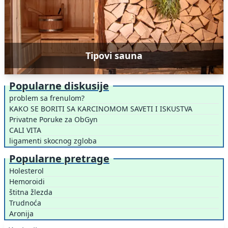
Tipovi sauna
Popularne diskusije
problem sa frenulom?
KAKO SE BORITI SA KARCINOMOM SAVETI I ISKUSTVA
Privatne Poruke za ObGyn
CALI VITA
ligamenti skocnog zgloba
Popularne pretrage
Holesterol
Hemoroidi
štitna žlezda
Trudnoća
Aronija