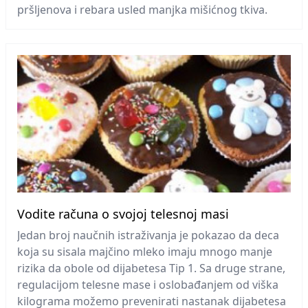
pršljenova i rebara usled manjka mišićnog tkiva.
Vodite računa o svojoj telesnoj masi
Jedan broj naučnih istraživanja je pokazao da deca
koja su sisala majčino mleko imaju mnogo manje
rizika da obole od dijabetesa Tip 1. Sa druge strane,
regulacijom telesne mase i oslobađanjem od viška
kilograma možemo prevenirati nastanak dijabetesa