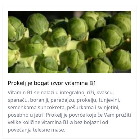
Prokelj je bogat izvor vitamina B1
Vitamin B1 se nalazi u integralnoj riži, kvascu,
spanaću, boraniji, paradajzu, prokelju, tunjevini,
semenkama suncokreta, pešurkama i svinjetini,
posebno u jetri. Prokelj je povrće koje će Vam pružiti
velike količine vitamina B1 a bez bojazni od
povećanja telesne mase.