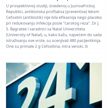
U prospektivnoj studiji, izvedenoj u Juznoafrickoj
Republici, antibiotska profilaksa (preventiva) lekom
Cefoxitin (antibiotik) nije bila efikasnija nego placebo
pri redukovanju infekcija posle "carskog reza". Dr J.
S. Bagratee i saradnici sa Natal Univerziteta
(University of Natal), u, kako kažu, najvećem do sada
istraživanju ove vrste, su ocenjivali 480 pacijentkinja.
One su primale 2 g Cefoxitina, intra venski, ili
placebo, posle prekidanja pupčane vrpce. Rezultati
su objavljeni u Februarskom izdanju britanskog
žurnala za ginekologiju i akušerstvo.