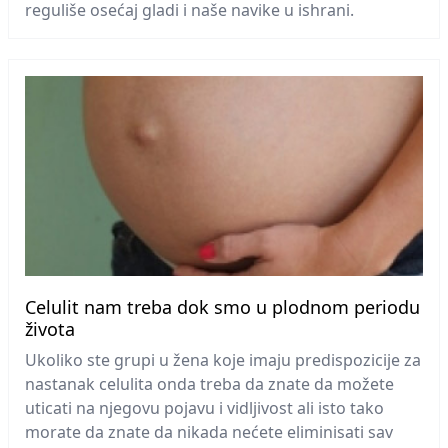
reguliše osećaj gladi i naše navike u ishrani.
Celulit nam treba dok smo u plodnom periodu
života
Ukoliko ste grupi u žena koje imaju predispozicije za
nastanak celulita onda treba da znate da možete
uticati na njegovu pojavu i vidljivost ali isto tako
morate da znate da nikada nećete eliminisati sav