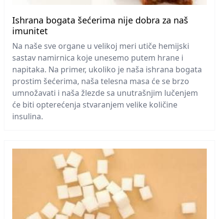
Ishrana bogata šećerima nije dobra za naš
imunitet
Na naše sve organe u velikoj meri utiče hemijski
sastav namirnica koje unesemo putem hrane i
napitaka. Na primer, ukoliko je naša ishrana bogata
prostim šećerima, naša telesna masa će se brzo
umnožavati i naša žlezde sa unutrašnjim lučenjem
će biti opterećenja stvaranjem velike količine
insulina.