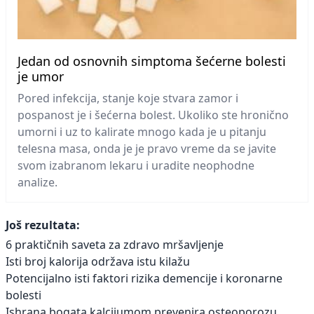
Jedan od osnovnih simptoma šećerne bolesti
je umor
Pored infekcija, stanje koje stvara zamor i
pospanost je i šećerna bolest. Ukoliko ste hronično
umorni i uz to kalirate mnogo kada je u pitanju
telesna masa, onda je je pravo vreme da se javite
svom izabranom lekaru i uradite neophodne
analize.
Još rezultata:
6 praktičnih saveta za zdravo mršavljenje
Isti broj kalorija održava istu kilažu
Potencijalno isti faktori rizika demencije i koronarne
bolesti
Ishrana bogata kalcijumom prevenira osteoporozu