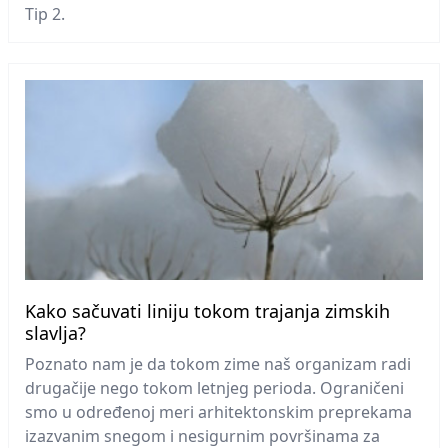
Tip 2.
Kako sačuvati liniju tokom trajanja zimskih
slavlja?
Poznato nam je da tokom zime naš organizam radi
drugačije nego tokom letnjeg perioda. Ograničeni
smo u određenoj meri arhitektonskim preprekama
izazvanim snegom i nesigurnim površinama za