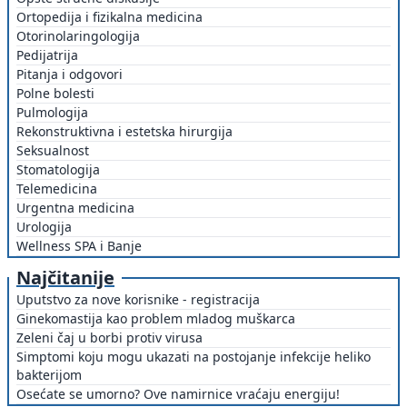
Ortopedija i fizikalna medicina
Otorinolaringologija
Pedijatrija
Pitanja i odgovori
Polne bolesti
Pulmologija
Rekonstruktivna i estetska hirurgija
Seksualnost
Stomatologija
Telemedicina
Urgentna medicina
Urologija
Wellness SPA i Banje
Najčitanije
Uputstvo za nove korisnike - registracija
Ginekomastija kao problem mladog muškarca
Zeleni čaj u borbi protiv virusa
Simptomi koju mogu ukazati na postojanje infekcije heliko
bakterijom
Osećate se umorno? Ove namirnice vraćaju energiju!