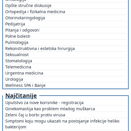
Opšte stručne diskusije
Ortopedija i fizikalna medicina
Otorinolaringologija
Pedijatrija
Pitanja i odgovori
Polne bolesti
Pulmologija
Rekonstruktivna i estetska hirurgija
Seksualnost
Stomatologija
Telemedicina
Urgentna medicina
Urologija
Wellness SPA i Banje
Najčitanije
Uputstvo za nove korisnike - registracija
Ginekomastija kao problem mladog muškarca
Zeleni čaj u borbi protiv virusa
Simptomi koju mogu ukazati na postojanje infekcije heliko
bakterijom