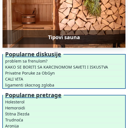
Tipovi sauna
Popularne diskusije
problem sa frenulom?
KAKO SE BORITI SA KARCINOMOM SAVETI I ISKUSTVA
Privatne Poruke za ObGyn
CALI VITA
ligamenti skocnog zgloba
Popularne pretrage
Holesterol
Hemoroidi
štitna žlezda
Trudnoća
Aronija