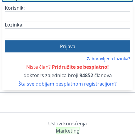
Korisnik:
Lozinka:
Zaboravljena lozinka?
Niste član?
Pridružite se besplatno!
doktor.rs zajednica broji
94852
članova
Šta sve dobijam besplatnom registracijom?
Uslovi korisćenja
Marketing