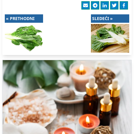
« PRETHODNI
SLEDEĆI »