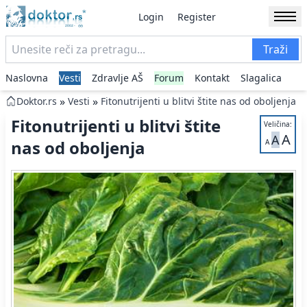
Login
Register
Traži
Naslovna
Vesti
Zdravlje AŠ
Forum
Kontakt
Slagalica
»
»
Doktor.rs
Vesti
Fitonutrijenti u blitvi štite nas od oboljenja
Fitonutrijenti u blitvi štite
Veličina:
A
A
nas od oboljenja
A