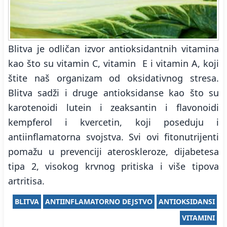
Blitva je odličan izvor antioksidantnih vitamina
kao što su vitamin C, vitamin E i vitamin A, koji
štite naš organizam od oksidativnog stresa.
Blitva sadži i druge antioksidanse kao što su
karotenoidi lutein i zeaksantin i flavonoidi
kempferol i kvercetin, koji poseduju i
antiinflamatorna svojstva. Svi ovi fitonutrijenti
pomažu u prevenciji ateroskleroze, dijabetesa
tipa 2, visokog krvnog pritiska i više tipova
artritisa.
BLITVA
ANTIINFLAMATORNO DEJSTVO
ANTIOKSIDANSI
VITAMINI