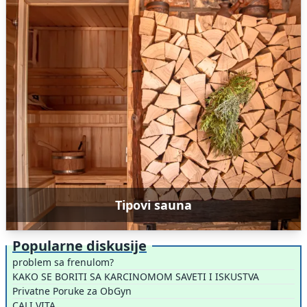
Tipovi sauna
Popularne diskusije
problem sa frenulom?
KAKO SE BORITI SA KARCINOMOM SAVETI I ISKUSTVA
Privatne Poruke za ObGyn
CALI VITA