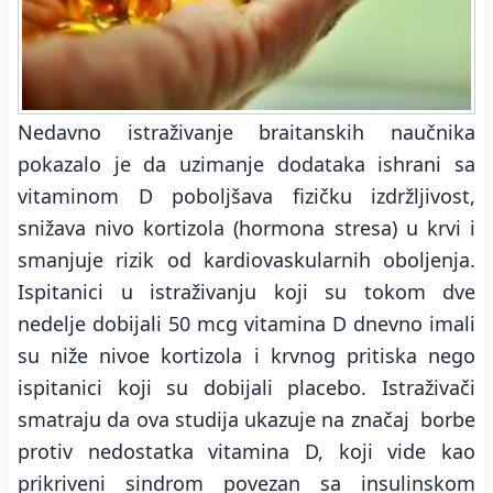
Nedavno istraživanje braitanskih naučnika
pokazalo je da uzimanje dodataka ishrani sa
vitaminom D poboljšava fizičku izdržljivost,
snižava nivo kortizola (hormona stresa) u krvi i
smanjuje rizik od kardiovaskularnih oboljenja.
Ispitanici u istraživanju koji su tokom dve
nedelje dobijali 50 mcg vitamina D dnevno imali
su niže nivoe kortizola i krvnog pritiska nego
ispitanici koji su dobijali placebo. Istraživači
smatraju da ova studija ukazuje na značaj borbe
protiv nedostatka vitamina D, koji vide kao
prikriveni sindrom povezan sa insulinskom