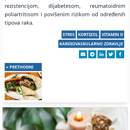
rezistencijom, dijabetesom, reumatoidnim
poliartritisom i povišenim rizikom od određenih
tipova raka.
STRES
KORTIZOL
VITAMIN D
KARDIOVASKULARNO ZDRAVLJE
« PRETHODNI