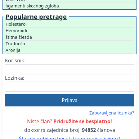
ligamenti skocnog zgloba
Popularne pretrage
Holesterol
Hemoroidi
štitna žlezda
Trudnoća
Aronija
Korisnik:
Lozinka:
Zaboravljena lozinka?
Niste član?
Pridružite se besplatno!
doktor.rs zajednica broji
94852
članova
Šta sve dobijam besplatnom registracijom?