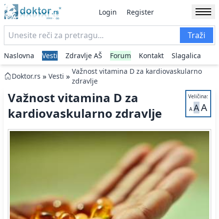
Login
Register
Traži
Naslovna
Vesti
Zdravlje AŠ
Forum
Kontakt
Slagalica
Važnost vitamina D za kardiovaskularno
»
»
Doktor.rs
Vesti
zdravlje
Važnost vitamina D za
Veličina:
A
A
kardiovaskularno zdravlje
A