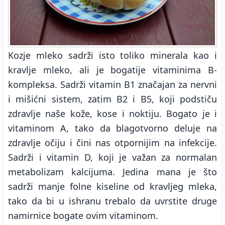
Kozje mleko sadrži isto toliko minerala kao i
kravlje mleko, ali je bogatije vitaminima B-
kompleksa. Sadrži vitamin B1 značajan za nervni
i mišićni sistem, zatim B2 i B5, koji podstiču
zdravlje naše kože, kose i noktiju. Bogato je i
vitaminom A, tako da blagotvorno deluje na
zdravlje očiju i čini nas otpornijim na infekcije.
Sadrži i vitamin D, koji je važan za normalan
metabolizam kalcijuma. Jedina mana je što
sadrži manje folne kiseline od kravljeg mleka,
tako da bi u ishranu trebalo da uvrstite druge
namirnice bogate ovim vitaminom.