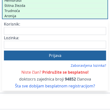
Hemoroidi
štitna žlezda
Trudnoća
Aronija
Korisnik:
Lozinka:
Zaboravljena lozinka?
Niste član?
Pridružite se besplatno!
doktor.rs zajednica broji
94852
članova
Šta sve dobijam besplatnom registracijom?