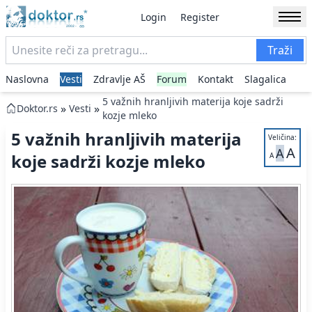
Login
Register
Traži
Naslovna
Vesti
Zdravlje AŠ
Forum
Kontakt
Slagalica
5 važnih hranljivih materija koje sadrži
»
»
Doktor.rs
Vesti
kozje mleko
5 važnih hranljivih materija
Veličina:
A
A
koje sadrži kozje mleko
A