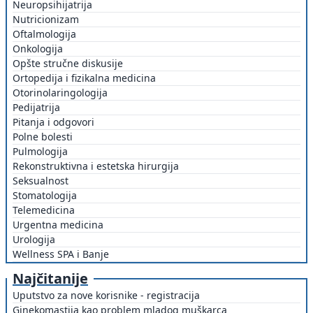
Neuropsihijatrija
Nutricionizam
Oftalmologija
Onkologija
Opšte stručne diskusije
Ortopedija i fizikalna medicina
Otorinolaringologija
Pedijatrija
Pitanja i odgovori
Polne bolesti
Pulmologija
Rekonstruktivna i estetska hirurgija
Seksualnost
Stomatologija
Telemedicina
Urgentna medicina
Urologija
Wellness SPA i Banje
Najčitanije
Uputstvo za nove korisnike - registracija
Ginekomastija kao problem mladog muškarca