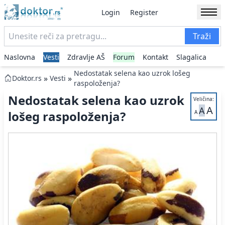
Login
Register
Traži
Naslovna
Vesti
Zdravlje AŠ
Forum
Kontakt
Slagalica
Nedostatak selena kao uzrok lošeg
»
»
Doktor.rs
Vesti
raspoloženja?
Nedostatak selena kao uzrok
Veličina:
A
A
lošeg raspoloženja?
A