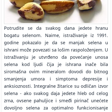
Potrudite se da svakog dana jedete hranu
bogatu selenom. Naime, istraživanje iz 1991.
godine pokazalo je da se manjak selena u
ishrani može povezati sa lošim raspoloženjem. U
istraživanju je utvrđeno da povećanje unosa
selena kod ljudi čija je ishrana inače bila
siromašna ovim mineralom dovodi do bitnog
smanjenja umora i simptoma depresije i
anksioznosti. Integralne žitarice su odličan izvor
selena - ako svakog daja jedete hleb od celog
zrna, ovsene pahuljice i smeđi pirinač unećete
dovoljno selena za optimalno funkcionisanje