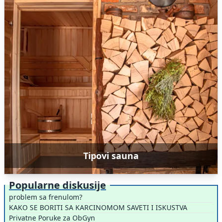
Tipovi sauna
Popularne diskusije
problem sa frenulom?
KAKO SE BORITI SA KARCINOMOM SAVETI I ISKUSTVA
Privatne Poruke za ObGyn