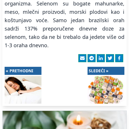
organizma. Selenom su bogate mahunarke,
meso, mlečni proizvodi, morski plodovi kao i
koštunjavo voće. Samo jedan brazilski orah
sadrži 137% preporučene dnevne doze za
selenom, tako da ne bi trebalo da jedete više od
1-3 oraha dnevno.
« PRETHODNI
SLEDEĆI »