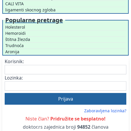
CALI VITA
ligamenti skocnog zgloba
Popularne pretrage
Holesterol
Hemoroidi
štitna žlezda
Trudnoća
Aronija
Korisnik:
Lozinka:
Zaboravljena lozinka?
Niste član?
Pridružite se besplatno!
doktor.rs zajednica broji
94852
članova