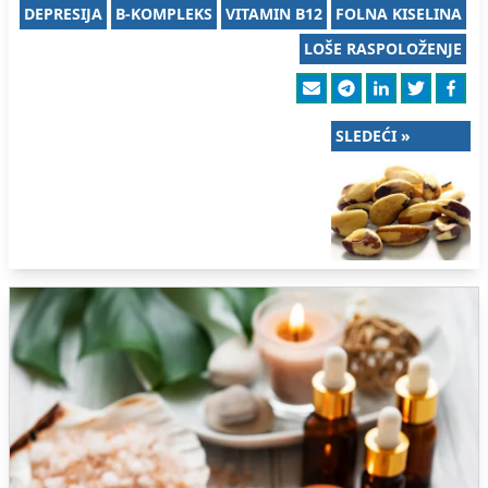
DEPRESIJA
B-KOMPLEKS
VITAMIN B12
FOLNA KISELINA
LOŠE RASPOLOŽENJE
SLEDEĆI »