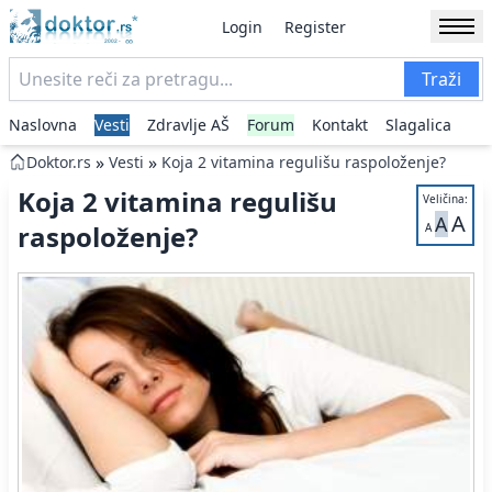
Login
Register
Traži
Naslovna
Vesti
Zdravlje AŠ
Forum
Kontakt
Slagalica
»
»
Doktor.rs
Vesti
Koja 2 vitamina regulišu raspoloženje?
Koja 2 vitamina regulišu
Veličina:
A
A
raspoloženje?
A