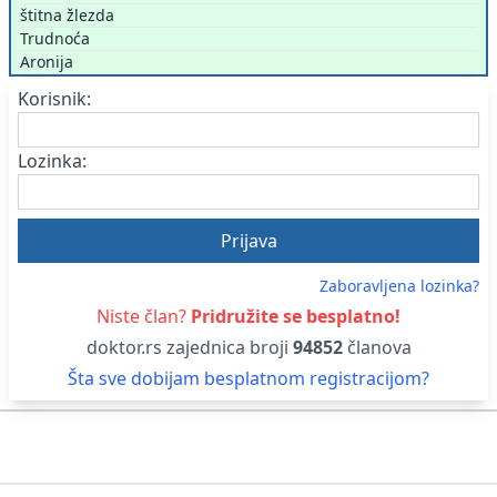
štitna žlezda
Trudnoća
Aronija
Korisnik:
Lozinka:
Zaboravljena lozinka?
Niste član?
Pridružite se besplatno!
doktor.rs zajednica broji
94852
članova
Šta sve dobijam besplatnom registracijom?