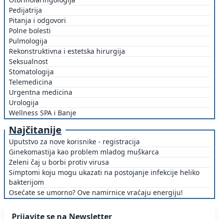
Pedijatrija
Pitanja i odgovori
Polne bolesti
Pulmologija
Rekonstruktivna i estetska hirurgija
Seksualnost
Stomatologija
Telemedicina
Urgentna medicina
Urologija
Wellness SPA i Banje
Najčitanije
Uputstvo za nove korisnike - registracija
Ginekomastija kao problem mladog muškarca
Zeleni čaj u borbi protiv virusa
Simptomi koju mogu ukazati na postojanje infekcije heliko
bakterijom
Osećate se umorno? Ove namirnice vraćaju energiju!
Prijavite se na Newsletter