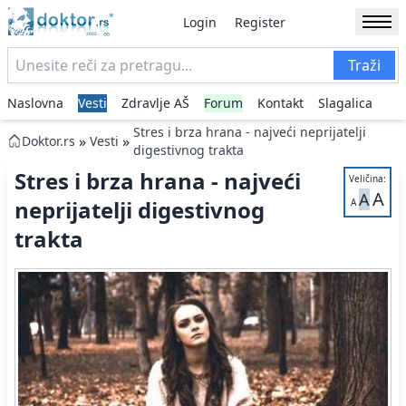
Login
Register
Traži
Naslovna
Vesti
Zdravlje AŠ
Forum
Kontakt
Slagalica
Stres i brza hrana - najveći neprijatelji
»
»
Doktor.rs
Vesti
digestivnog trakta
Stres i brza hrana - najveći
Veličina:
A
A
neprijatelji digestivnog
A
trakta