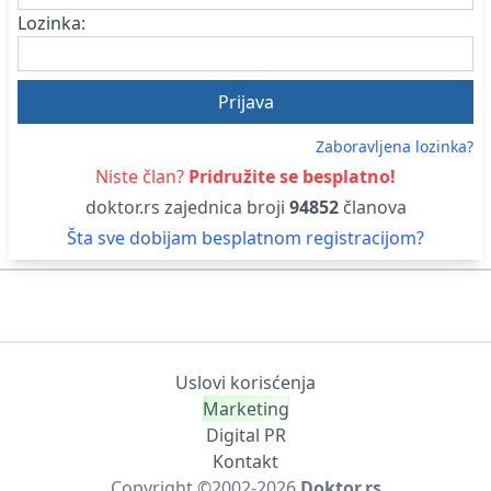
Lozinka:
Zaboravljena lozinka?
Niste član?
Pridružite se besplatno!
doktor.rs zajednica broji
94852
članova
Šta sve dobijam besplatnom registracijom?
Uslovi korisćenja
Marketing
Digital PR
Kontakt
Copyright ©2002-
2026
Doktor.rs