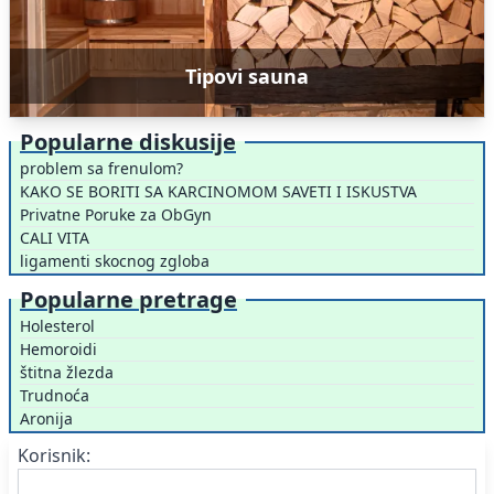
Tipovi sauna
Popularne diskusije
problem sa frenulom?
KAKO SE BORITI SA KARCINOMOM SAVETI I ISKUSTVA
Privatne Poruke za ObGyn
CALI VITA
ligamenti skocnog zgloba
Popularne pretrage
Holesterol
Hemoroidi
štitna žlezda
Trudnoća
Aronija
Korisnik: