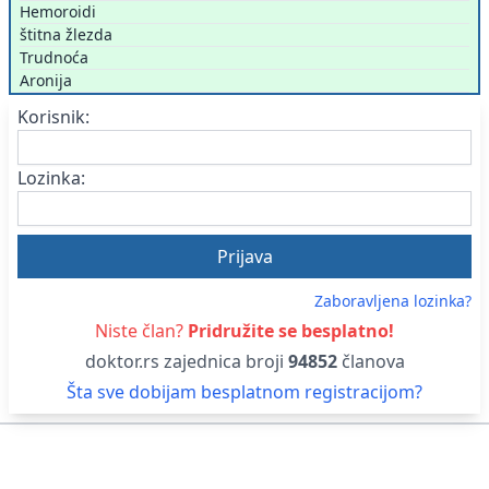
Hemoroidi
štitna žlezda
Trudnoća
Aronija
Korisnik:
Lozinka:
Zaboravljena lozinka?
Niste član?
Pridružite se besplatno!
doktor.rs zajednica broji
94852
članova
Šta sve dobijam besplatnom registracijom?