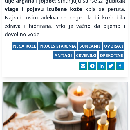
ulje argana
i
jojobe
) smanjuju šanse za
gubitak
vlage
i
pojavu isušene kože
koja se peruta.
Najzad, osim adekvatne nege, da bi koža bila
zdrava i hidrirana, vrlo je važno da pijemo i
dovoljno vode.
NEGA KOŽE
PROCES STARENJA
SUNČANJE
UV ZRACI
ANTIAGE
CRVENILO
OPEKOTINE