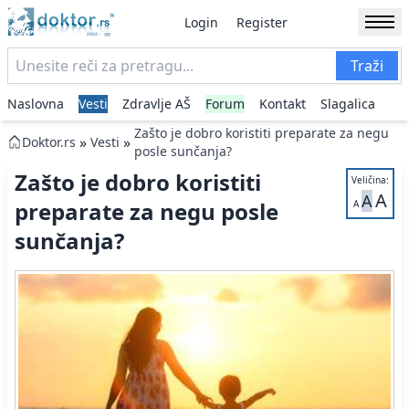
Login
Register
Traži
Naslovna
Vesti
Zdravlje AŠ
Forum
Kontakt
Slagalica
Zašto je dobro koristiti preparate za negu
»
»
Doktor.rs
Vesti
posle sunčanja?
Zašto je dobro koristiti
Veličina:
A
A
preparate za negu posle
A
sunčanja?