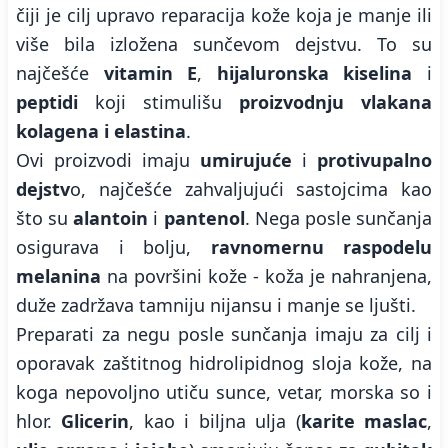
čiji je cilj upravo reparacija kože koja je manje ili
više bila izložena sunčevom dejstvu. To su
najčešće
vitamin E
,
hijaluronska kiselina
i
peptidi
koji stimulišu
proizvodnju vlakana
kolagena i elastina
.
Ovi proizvodi imaju
umirujuće
i
protivupalno
dejstv
o, najčešće zahvaljujući sastojcima kao
što su
alantoin
i
pantenol
. Nega posle sunčanja
osigurava i bolju,
ravnomernu raspodelu
melanina
na površini kože - koža je nahranjena,
duže zadržava tamniju nijansu i manje se ljušti.
Preparati za negu posle sunčanja imaju za cilj i
oporavak zaštitnog hidrolipidnog sloja kože, na
koga nepovoljno utiču sunce, vetar, morska so i
hlor.
Glicerin
, kao i biljna ulja (
karite maslac
,