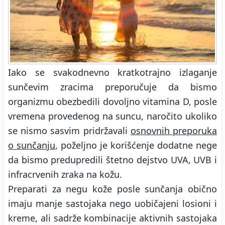
Iako se svakodnevno kratkotrajno izlaganje
sunčevim zracima preporučuje da bismo
organizmu obezbedili dovoljno vitamina D, posle
vremena provedenog na suncu, naročito ukoliko
se nismo sasvim pridržavali
osnovnih preporuka
o sunčanju
, poželjno je korišćenje dodatne nege
da bismo predupredili štetno dejstvo UVA, UVB i
infracrvenih zraka na kožu.
Preparati za negu kože posle sunčanja obično
imaju manje sastojaka nego uobičajeni losioni i
kreme, ali sadrže kombinacije aktivnih sastojaka