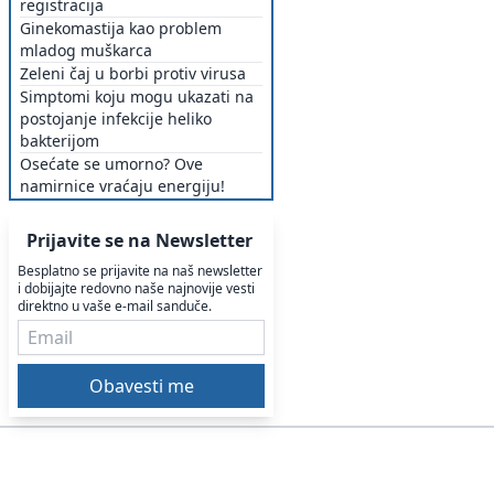
registracija
Ginekomastija kao problem
mladog muškarca
Zeleni čaj u borbi protiv virusa
Simptomi koju mogu ukazati na
postojanje infekcije heliko
bakterijom
Osećate se umorno? Ove
namirnice vraćaju energiju!
Prijavite se na Newsletter
Besplatno se prijavite na naš newsletter
i dobijajte redovno naše najnovije vesti
direktno u vaše e-mail sanduče.