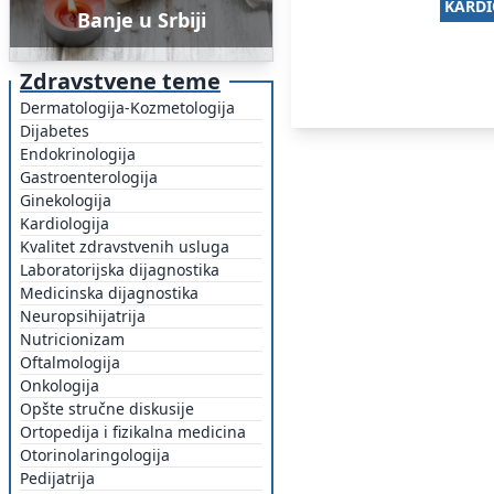
KARDI
Banje u Srbiji
Zdravstvene teme
Dermatologija-Kozmetologija
Dijabetes
Endokrinologija
Gastroenterologija
Ginekologija
Kardiologija
Kvalitet zdravstvenih usluga
Laboratorijska dijagnostika
Medicinska dijagnostika
Neuropsihijatrija
Nutricionizam
Oftalmologija
Onkologija
Opšte stručne diskusije
Ortopedija i fizikalna medicina
Otorinolaringologija
Pedijatrija