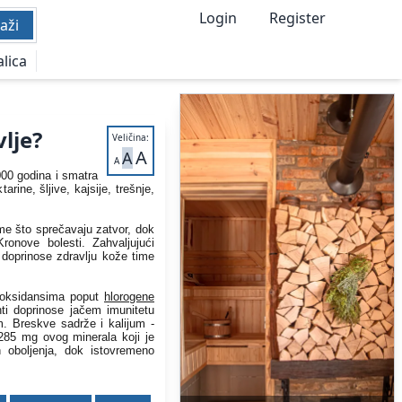
Login
Register
aži
alica
lje?
Veličina:
A
A
A
000 godina i smatra
rine, šljive, kajsije, trešnje,
time što sprečavaju zatvor, dok
ronove bolesti. Zahvaljujući
 doprinose zdravlju kože time
tioksidansima poput
hlorogene
nti doprinose jačem imunitetu
m
. Breskve sadrže i kalijum -
285 mg ovog minerala koji je
h oboljenja, dok istovremeno