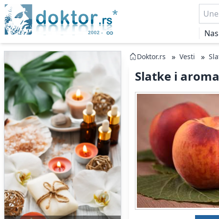
Nas
»
»
Doktor.rs
Vesti
Sla
Slatke i aroma