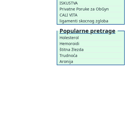
ISKUSTVA
Privatne Poruke za ObGyn
CALI VITA
ligamenti skocnog zgloba
Popularne pretrage
Holesterol
Hemoroidi
štitna žlezda
Trudnoća
Aronija