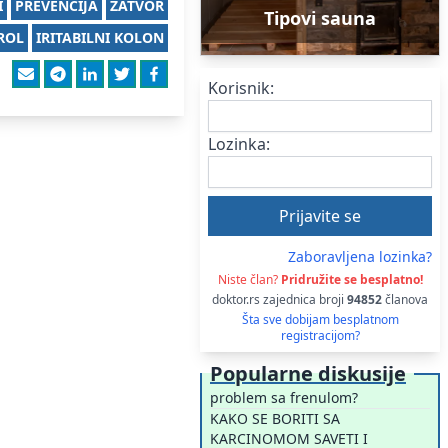
I
PREVENCIJA
ZATVOR
Tipovi sauna
ROL
IRITABILNI KOLON
Korisnik:
Lozinka:
Zaboravljena lozinka?
Niste član?
Pridružite se besplatno!
doktor.rs zajednica broji
94852
članova
Šta sve dobijam besplatnom
registracijom?
Popularne diskusije
problem sa frenulom?
KAKO SE BORITI SA
KARCINOMOM SAVETI I