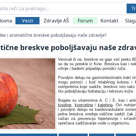
Tr
lovna
Vesti
Zdravlje AŠ
Forum
Kontakt
Slag
tke i aromatične breskve poboljšavaju naše zdravlje?
tične breskve poboljšavaju naše zdrav
Verovali ili ne, breskve se gaje već preko 8
se da su potekle iz Kine. Breskva kao i nekta
višnje i bademi pripadaju porodici ruža.
Povoljno deluju na gastrointestinalni trakt 
mogu pomoći i kod iritabilnog kolona i K
nutrijentima koje sadrže, breskve isto tako
što poboljšavaju hidrataciju i teksturu kože.
Bogate su vitaminima A, C i E, kao i an
kiseline
,
kvercetina
i
katehina
. Ovi nutrije
i
povoljno deluju na kardiovaskularni siste
jedna breskva srednje veličine sadrži
čak 
važan za prevenciju hipertenzije i srčani
sprečava zadržavanje vode u organizmu.