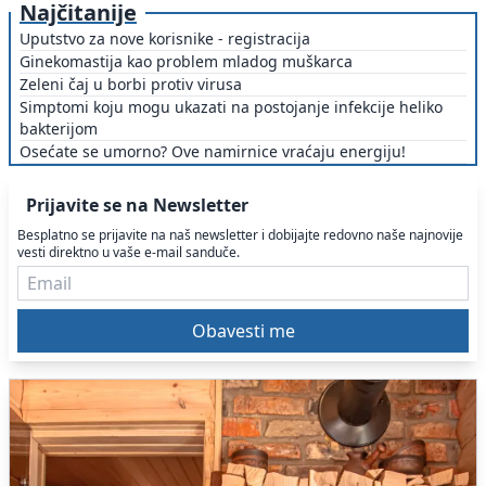
Najčitanije
Uputstvo za nove korisnike - registracija
Ginekomastija kao problem mladog muškarca
Zeleni čaj u borbi protiv virusa
Simptomi koju mogu ukazati na postojanje infekcije heliko
bakterijom
Osećate se umorno? Ove namirnice vraćaju energiju!
Prijavite se na Newsletter
Besplatno se prijavite na naš newsletter i dobijajte redovno naše najnovije
vesti direktno u vaše e-mail sanduče.