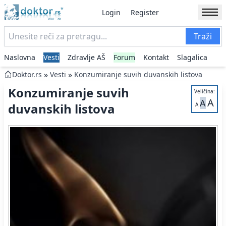
Login
Register
Traži
Naslovna
Vesti
Zdravlje AŠ
Forum
Kontakt
Slagalica
»
»
Doktor.rs
Vesti
Konzumiranje suvih duvanskih listova
Konzumiranje suvih
Veličina:
A
A
duvanskih listova
A