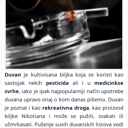
Duvan
je kultivisana biljka koja se koristi kao
sastojak nekih
pesticida
ali i u
medicinkse
svrhe
, iako je ipak najpopularniji način upotrebe
duvana upravo onaj o kom danas pišemo. Duvan
je poznat i kao
rekreativna droga
, kao proizvod
biljke Nikotiana i može se pušiti, zvakati ili
ušmrkavati. Pušenje suvih duvanskih listova vodi