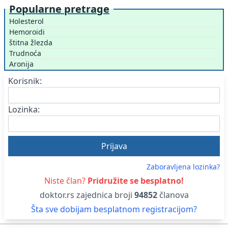
Popularne pretrage
Holesterol
Hemoroidi
štitna žlezda
Trudnoća
Aronija
Korisnik:
Lozinka:
Zaboravljena lozinka?
Niste član?
Pridružite se besplatno!
doktor.rs zajednica broji
94852
članova
Šta sve dobijam besplatnom registracijom?