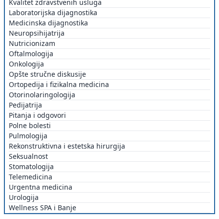
Kvalitet zdravstvenih usluga
Laboratorijska dijagnostika
Medicinska dijagnostika
Neuropsihijatrija
Nutricionizam
Oftalmologija
Onkologija
Opšte stručne diskusije
Ortopedija i fizikalna medicina
Otorinolaringologija
Pedijatrija
Pitanja i odgovori
Polne bolesti
Pulmologija
Rekonstruktivna i estetska hirurgija
Seksualnost
Stomatologija
Telemedicina
Urgentna medicina
Urologija
Wellness SPA i Banje