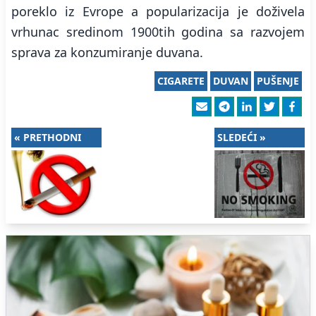
poreklo iz Evrope a popularizacija je doživela
vrhunac sredinom 1900tih godina sa razvojem
sprava za konzumiranje duvana.
CIGARETE
DUVAN
PUŠENJE
« PRETHODNI
SLEDEĆI »