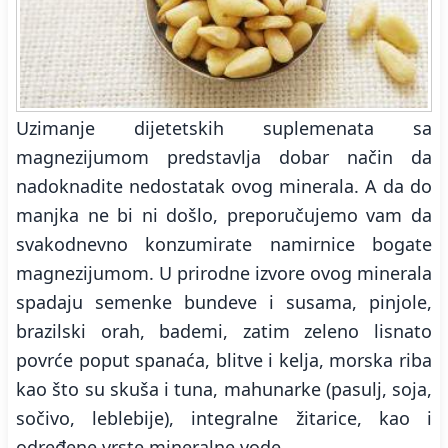
Uzimanje dijetetskih suplemenata sa
magnezijumom predstavlja dobar način da
nadoknadite nedostatak ovog minerala. A da do
manjka ne bi ni došlo, preporučujemo vam da
svakodnevno konzumirate namirnice bogate
magnezijumom. U prirodne izvore ovog minerala
spadaju semenke bundeve i susama, pinjole,
brazilski orah, bademi, zatim zeleno lisnato
povrće poput spanaća, blitve i kelja, morska riba
kao što su skuša i tuna, mahunarke (pasulj, soja,
sočivo, leblebije), integralne žitarice, kao i
određene vrste mineralne vode.