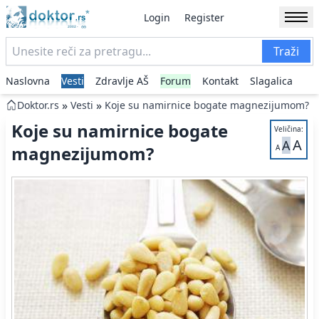
Login
Register
Traži
Naslovna
Vesti
Zdravlje AŠ
Forum
Kontakt
Slagalica
»
»
Doktor.rs
Vesti
Koje su namirnice bogate magnezijumom?
Koje su namirnice bogate
Veličina:
A
A
magnezijumom?
A