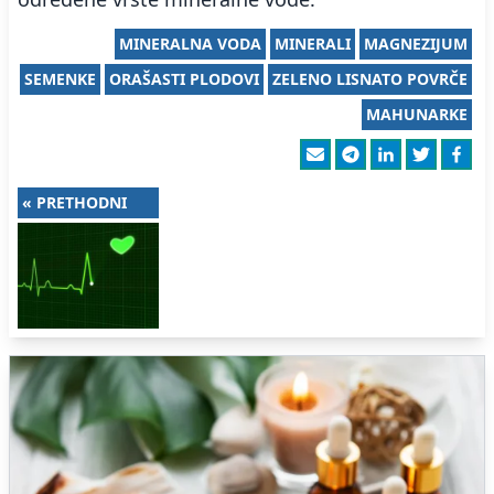
MINERALNA VODA
MINERALI
MAGNEZIJUM
SEMENKE
ORAŠASTI PLODOVI
ZELENO LISNATO POVRČE
MAHUNARKE
« PRETHODNI