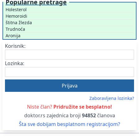
Popularne pretrage
Holesterol
Hemoroidi
štitna žlezda
Trudnoća
Aronija
Korisnik:
Lozinka:
Zaboravljena lozinka?
Niste član?
Pridružite se besplatno!
doktor.rs zajednica broji
94852
članova
Šta sve dobijam besplatnom registracijom?