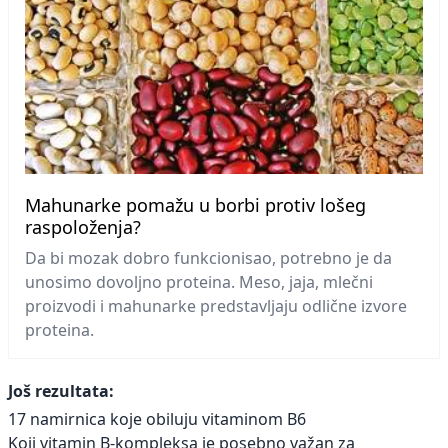
Mahunarke pomažu u borbi protiv lošeg
raspoloženja?
Da bi mozak dobro funkcionisao, potrebno je da
unosimo dovoljno proteina. Meso, jaja, mlečni
proizvodi i mahunarke predstavljaju odlične izvore
proteina.
Još rezultata:
17 namirnica koje obiluju vitaminom B6
Koji vitamin B-kompleksa je posebno važan za