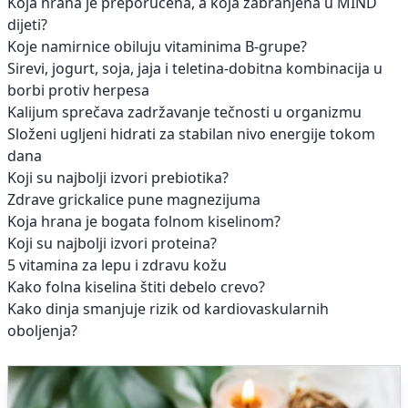
Koja hrana je preporučena, a koja zabranjena u MIND
dijeti?
Koje namirnice obiluju vitaminima B-grupe?
Sirevi, jogurt, soja, jaja i teletina-dobitna kombinacija u
borbi protiv herpesa
Kalijum sprečava zadržavanje tečnosti u organizmu
Složeni ugljeni hidrati za stabilan nivo energije tokom
dana
Koji su najbolji izvori prebiotika?
Zdrave grickalice pune magnezijuma
Koja hrana je bogata folnom kiselinom?
Koji su najbolji izvori proteina?
5 vitamina za lepu i zdravu kožu
Kako folna kiselina štiti debelo crevo?
Kako dinja smanjuje rizik od kardiovaskularnih
oboljenja?