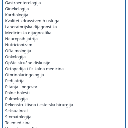
Gastroenterologija
Ginekologija
Kardiologija
Kvalitet zdravstvenih usluga
Laboratorijska dijagnostika
Medicinska dijagnostika
Neuropsihijatrija
Nutricionizam
Oftalmologija
Onkologija
Opšte stručne diskusije
Ortopedija i fizikalna medicina
Otorinolaringologija
Pedijatrija
Pitanja i odgovori
Polne bolesti
Pulmologija
Rekonstruktivna i estetska hirurgija
Seksualnost
Stomatologija
Telemedicina