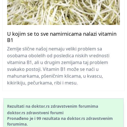
U kojim se to sve namirnicama nalazi vitamin
B1
Zemlje slične našoj nemaju veliki problem sa
osobama obolelih od posledica niskih vrednosti
vitamina B1, ali u drugim zemljama taj problem
svakako postoji. Vitamin B1 može se naći u
mahunarkama, pšeničnim klicama, u kvascu,
kikirikiju, pečurkama, ribi i mesu.
Rezultati na doktor.rs zdravstvenim forumima
doktor.rs zdravstveni forumi
Pronađeno je i
99
rezultata na doktor.rs
zdravstvenim
forumima.