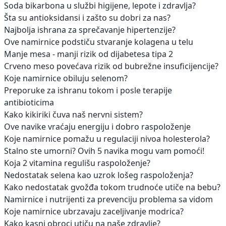
Soda bikarbona u službi higijene, lepote i zdravlja?
Šta su antioksidansi i zašto su dobri za nas?
Najbolja ishrana za sprečavanje hipertenzije?
Ove namirnice podstiču stvaranje kolagena u telu
Manje mesa - manji rizik od dijabetesa tipa 2
Crveno meso povećava rizik od bubrežne insuficijencije?
Koje namirnice obiluju selenom?
Preporuke za ishranu tokom i posle terapije
antibioticima
Kako kikiriki čuva naš nervni sistem?
Ove navike vraćaju energiju i dobro raspoloženje
Koje namirnice pomažu u regulaciji nivoa holesterola?
Stalno ste umorni? Ovih 5 navika mogu vam pomoći!
Koja 2 vitamina regulišu raspoloženje?
Nedostatak selena kao uzrok lošeg raspoloženja?
Kako nedostatak gvožđa tokom trudnoće utiče na bebu?
Namirnice i nutrijenti za prevenciju problema sa vidom
Koje namirnice ubrzavaju zaceljivanje modrica?
Kako kasni obroci utiču na naše zdravlje?