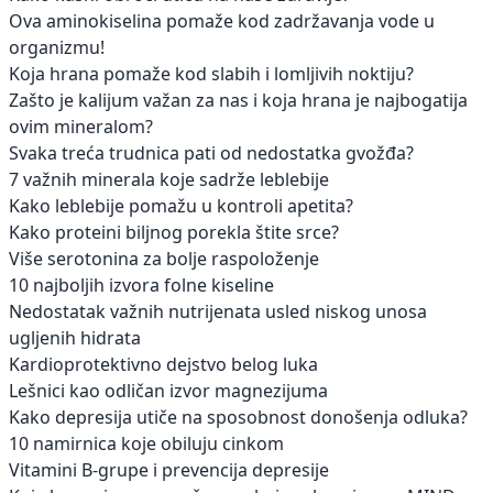
Ova aminokiselina pomaže kod zadržavanja vode u
organizmu!
Koja hrana pomaže kod slabih i lomljivih noktiju?
Zašto je kalijum važan za nas i koja hrana je najbogatija
ovim mineralom?
Svaka treća trudnica pati od nedostatka gvožđa?
7 važnih minerala koje sadrže leblebije
Kako leblebije pomažu u kontroli apetita?
Kako proteini biljnog porekla štite srce?
Više serotonina za bolje raspoloženje
10 najboljih izvora folne kiseline
Nedostatak važnih nutrijenata usled niskog unosa
ugljenih hidrata
Kardioprotektivno dejstvo belog luka
Lešnici kao odličan izvor magnezijuma
Kako depresija utiče na sposobnost donošenja odluka?
10 namirnica koje obiluju cinkom
Vitamini B-grupe i prevencija depresije