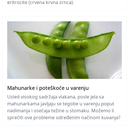
eritrocite (crvena krvna zrnca).
Mahunarke i poteškoće u varenju
Usled visokog sadržaja vlakana, posle jela sa
mahunarkama javljaju se tegobe u varenju poput
nadimanja i osećaja težine u stomaku. Možemo li
sprečiti ove probleme određenim načinom kuvanja?