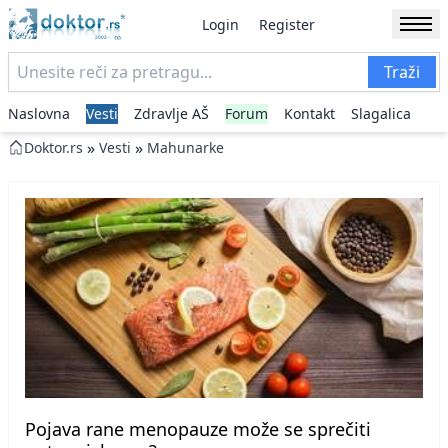
Login
Register
Traži
Naslovna
Vesti
Zdravlje AŠ
Forum
Kontakt
Slagalica
»
»
Doktor.rs
Vesti
Mahunarke
Pojava rane menopauze može se sprečiti