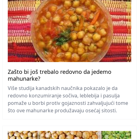
Zašto bi još trebalo redovno da jedemo
mahunarke?
Više studija kanadskih naučnika pokazalo je da
redovno konzumiranje sočiva, leblebija i pasulja
pomaže u borbi protiv gojaznosti zahvaljujući tome
što ove mahunarke produžavaju osećaj sitosti.