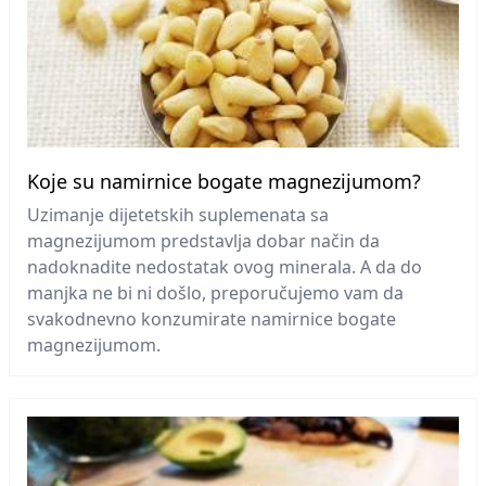
Koje su namirnice bogate magnezijumom?
Uzimanje dijetetskih suplemenata sa
magnezijumom predstavlja dobar način da
nadoknadite nedostatak ovog minerala. A da do
manjka ne bi ni došlo, preporučujemo vam da
svakodnevno konzumirate namirnice bogate
magnezijumom.