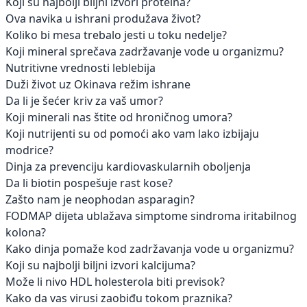
Koji su najbolji biljni izvori proteina?
Ova navika u ishrani produžava život?
Koliko bi mesa trebalo jesti u toku nedelje?
Koji mineral sprečava zadržavanje vode u organizmu?
Nutritivne vrednosti leblebija
Duži život uz Okinava režim ishrane
Da li je šećer kriv za vaš umor?
Koji minerali nas štite od hroničnog umora?
Koji nutrijenti su od pomoći ako vam lako izbijaju
modrice?
Dinja za prevenciju kardiovaskularnih oboljenja
Da li biotin pospešuje rast kose?
Zašto nam je neophodan asparagin?
FODMAP dijeta ublažava simptome sindroma iritabilnog
kolona?
Kako dinja pomaže kod zadržavanja vode u organizmu?
Koji su najbolji biljni izvori kalcijuma?
Može li nivo HDL holesterola biti previsok?
Kako da vas virusi zaobiđu tokom praznika?