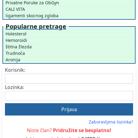
Privatne Poruke za ObGyn
CALI VITA
ligamenti skocnog zgloba
Popularne pretrage
Holesterol
Hemoroidi
štitna žlezda
Trudnoća
Aronija
Korisnik:
Lozinka:
Zaboravljena lozinka?
Niste član?
Pridružite se besplatno!