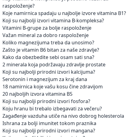
raspoloženje?
Koje namirnica spadaju u najbolje izvore vitamina B1?
Koji su najbolji izvori vitamina B-kompleksa?
Vitamini B-grupe za bolje raspoloženje
Važan mineral za dobro raspoloženje
Koliko magnezijuma treba da unosimo?
Zašto je vitamin B6 bitan za naše zdravlje?
Kako da obezbedite sebi osam sati sna?
2 minerala koja podržavaju zdravlje prostate
Koji su najbolji prirodni izvori kalcijuma?
Serotonin i magnezijum za kraj dana
18 namirnica koje vašu kosu čine zdravijom
20 najboljih izvora vitamina B5
Koji su najbolji prirodni izvori fosfora?
Koju hranu bi trebalo izbegavati za večeru?
Zagađenje vazduha utiče na nivo dobrog holesterola
Ishrana za bolji imunitet tokom praznika
Koji su najbolji prirodni izvori mangana?