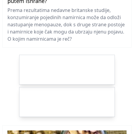
putem ishrane?
Prema rezultatima nedavne britanske studije,
konzumiranje pojedinih namirnica može da odloži
nastupanje menopauze, dok s druge strane postoje
i namirnice koje čak mogu da ubrzaju njenu pojavu.
O kojim namirnicama je reč?