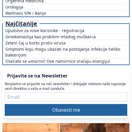
Urgentna medicina
Urologija
Wellness SPA i Banje
Najčitanije
Uputstvo za nove korisnike - registracija
Ginekomastija kao problem mladog muškarca
Zeleni čaj u borbi protiv virusa
Simptomi koju mogu ukazati na postojanje infekcije heliko
bakterijom
Osećate se umorno? Ove namirnice vraćaju energiju!
Prijavite se na Newsletter
Besplatno se prijavite na naš newsletter i dobijajte redovno naše najnovije
vesti direktno u vaše e-mail sanduče.