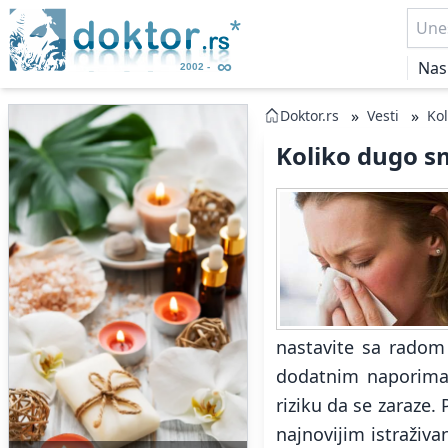
Nas
»
»
Doktor.rs
Vesti
Ko
Koliko dugo s
nastavite sa radom
dodatnim naporima, i
riziku da se zaraze.
najnovijim istraživ