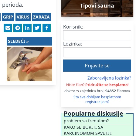
 perioda.
Tipovi sauna
GRIP
VIRUS
ZARAZA
Korisnik:
SLEDEĆI »
Lozinka:
Zaboravljena lozinka?
Niste član?
Pridružite se besplatno!
doktor.rs zajednica broji
94852
članova
Šta sve dobijam besplatnom
registracijom?
Popularne diskusije
problem sa frenulom?
KAKO SE BORITI SA
KARCINOMOM SAVETI I