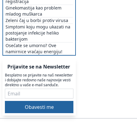
registracija
Ginekomastija kao problem
mladog muškarca
Zeleni čaj u borbi protiv virusa
Simptomi koju mogu ukazati na
postojanje infekcije heliko
bakterijom
Osećate se umorno? Ove
namirnice vraćaju energiju!
Prijavite se na Newsletter
Besplatno se prijavite na naš newsletter
i dobijajte redovno naše najnovije vesti
direktno u vaše e-mail sanduče.