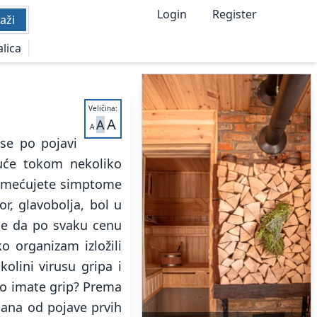
Login
Register
aži
alica
Veličina:
A
A
A
se po pojavi
uće tokom nekoliko
primećujete simptome
or, glavobolja, bol u
jte da po svaku cenu
 organizam izložili
kolini virusu gripa i
iko imate grip? Prema
dana od pojave prvih