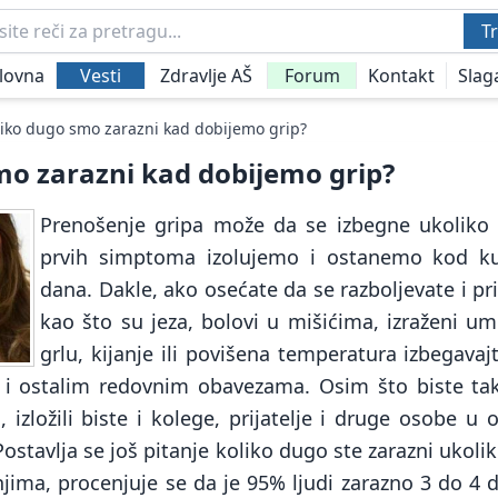
Tr
lovna
Vesti
Zdravlje AŠ
Forum
Kontakt
Slag
liko dugo smo zarazni kad dobijemo grip?
mo zarazni kad dobijemo grip?
Prenošenje gripa može da se izbegne ukoliko 
prvih simptoma izolujemo i ostanemo kod k
dana. Dakle, ako osećate da se razboljevate i 
kao što su jeza, bolovi u mišićima, izraženi um
grlu, kijanje ili povišena temperatura izbegava
 i ostalim redovnim obavezama. Osim što biste tako
zložili biste i kolege, prijatelje i druge osobe u o
 Postavlja se još pitanje koliko dugo ste zarazni ukol
anjima, procenjuje se da je 95% ljudi zarazno 3 do 4 