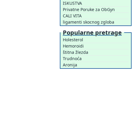
ISKUSTVA
Privatne Poruke za ObGyn
CALI VITA
ligamenti skocnog zgloba
Popularne pretrage
Holesterol
Hemoroidi
štitna žlezda
Trudnoća
Aronija