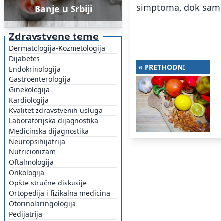
simptoma, dok samo
Banje u Srbiji
Zdravstvene teme
Dermatologija-Kozmetologija
Dijabetes
« PRETHODNI
Endokrinologija
Gastroenterologija
Ginekologija
Kardiologija
Kvalitet zdravstvenih usluga
Laboratorijska dijagnostika
Medicinska dijagnostika
Neuropsihijatrija
Nutricionizam
Oftalmologija
Onkologija
Opšte stručne diskusije
Ortopedija i fizikalna medicina
Otorinolaringologija
Pedijatrija