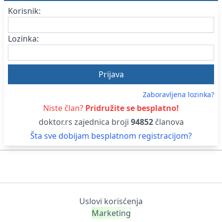
Korisnik:
Lozinka:
Zaboravljena lozinka?
Niste član?
Pridružite se besplatno!
doktor.rs zajednica broji
94852
članova
Šta sve dobijam besplatnom registracijom?
Uslovi korisćenja
Marketing