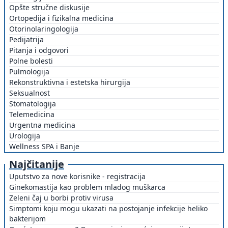
Opšte stručne diskusije
Ortopedija i fizikalna medicina
Otorinolaringologija
Pedijatrija
Pitanja i odgovori
Polne bolesti
Pulmologija
Rekonstruktivna i estetska hirurgija
Seksualnost
Stomatologija
Telemedicina
Urgentna medicina
Urologija
Wellness SPA i Banje
Najčitanije
Uputstvo za nove korisnike - registracija
Ginekomastija kao problem mladog muškarca
Zeleni čaj u borbi protiv virusa
Simptomi koju mogu ukazati na postojanje infekcije heliko
bakterijom