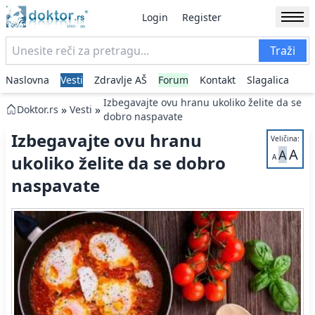
Login
Register
Traži
Naslovna
Vesti
Zdravlje AŠ
Forum
Kontakt
Slagalica
Izbegavajte ovu hranu ukoliko želite da se
»
»
Doktor.rs
Vesti
dobro naspavate
Izbegavajte ovu hranu
Veličina:
A
A
ukoliko želite da se dobro
A
naspavate