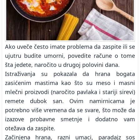
Ako uveče često imate problema da zaspite ili se
ujutru budite umorni, povedite račune o tome
šta jedete, naročito u drugoj polovini dana.
Istraživanja su pokazala da hrana bogata
zasićenim mastima kao što su meso i masni
mlečni proizvodi (naročito pavlaka i stariji sirevi)
remete dubok san. Ovim namirnicama je
potrebno više vremena da se svare, što može da
izazove probavne smetnje i dodatno vam
otežava da zaspite.
Začinjena hrana, razni umaci, paradajz sos