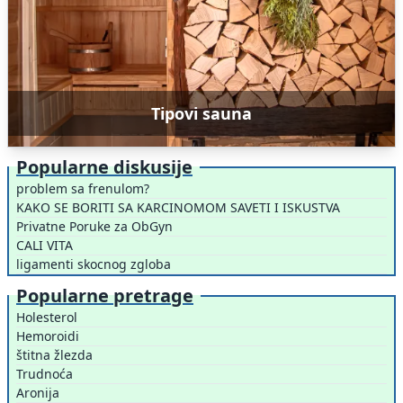
Tipovi sauna
Popularne diskusije
problem sa frenulom?
KAKO SE BORITI SA KARCINOMOM SAVETI I ISKUSTVA
Privatne Poruke za ObGyn
CALI VITA
ligamenti skocnog zgloba
Popularne pretrage
Holesterol
Hemoroidi
štitna žlezda
Trudnoća
Aronija