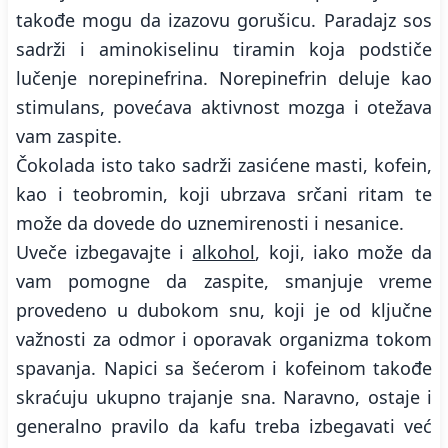
takođe mogu da izazovu gorušicu. Paradajz sos
sadrži i aminokiselinu tiramin koja podstiče
lučenje norepinefrina. Norepinefrin deluje kao
stimulans, povećava aktivnost mozga i otežava
vam zaspite.
Čokolada isto tako sadrži zasićene masti, kofein,
kao i teobromin, koji ubrzava srčani ritam te
može da dovede do uznemirenosti i nesanice.
Uveče izbegavajte i
alkohol
, koji, iako može da
vam pomogne da zaspite, smanjuje vreme
provedeno u dubokom snu, koji je od ključne
važnosti za odmor i oporavak organizma tokom
spavanja. Napici sa šećerom i kofeinom takođe
skraćuju ukupno trajanje sna. Naravno, ostaje i
generalno pravilo da kafu treba izbegavati već