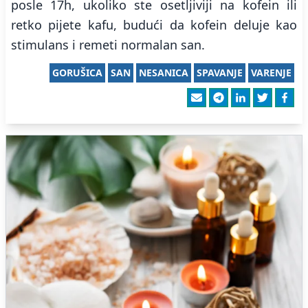
posle 17h, ukoliko ste osetljiviji na kofein ili
retko pijete kafu, budući da kofein deluje kao
stimulans i remeti normalan san.
GORUŠICA
SAN
NESANICA
SPAVANJE
VARENJE