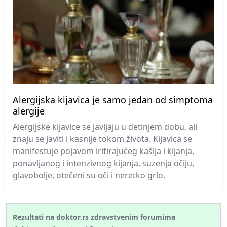
Alergijska kijavica je samo jedan od simptoma
alergije
Alergijske kijavice se javljaju u detinjem dobu, ali
znaju se javiti i kasnije tokom života. Kijavica se
manifestuje pojavom iritirajućeg kašlja i kijanja,
ponavljanog i intenzivnog kijanja, suzenja očiju,
glavobolje, otečeni su oči i neretko grlo.
Rezultati na doktor.rs zdravstvenim forumima