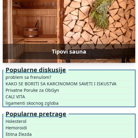
Tipovi sauna
Popularne diskusije
problem sa frenulom?
KAKO SE BORITI SA KARCINOMOM SAVETI I ISKUSTVA
Privatne Poruke za ObGyn
CALI VITA
ligamenti skocnog zgloba
Popularne pretrage
Holesterol
Hemoroidi
štitna žlezda