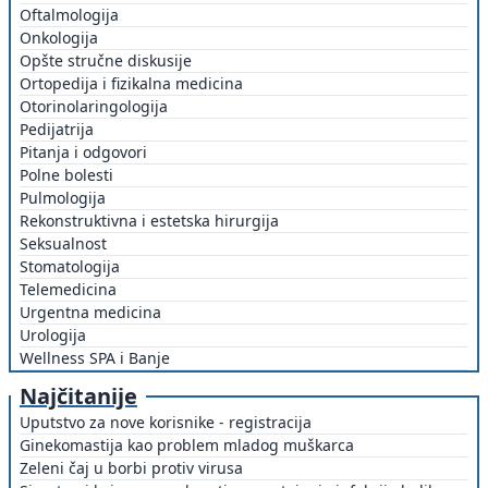
Oftalmologija
Onkologija
Opšte stručne diskusije
Ortopedija i fizikalna medicina
Otorinolaringologija
Pedijatrija
Pitanja i odgovori
Polne bolesti
Pulmologija
Rekonstruktivna i estetska hirurgija
Seksualnost
Stomatologija
Telemedicina
Urgentna medicina
Urologija
Wellness SPA i Banje
Najčitanije
Uputstvo za nove korisnike - registracija
Ginekomastija kao problem mladog muškarca
Zeleni čaj u borbi protiv virusa