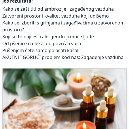
Još rezultata:
Kako se zaštititi od ambrozije i zagađenog vazduha
Zatvoreni prostor i kvalitet vazduha koji udišemo
Kako se izboriti s grinjama i zagađivačima u zatvorenom
prostoru?
Koji su to najčešći alergeni koji muče ljude
Od pšenice i mleka, do povrća i voća
Pušenjem ćete samo pojačati kašalj
AKUTNI I GORUĆI problem kod nas: Zagađenje vazduha