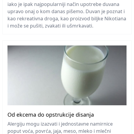
iako je ipak najpopularniji način upotrebe duvana
upravo onaj o kom danas pišemo. Duvan je poznat i
kao rekreativna droga, kao proizvod biljke Nikotiana
i može se pušiti, zvakati ili ušmrkavati.
Od ekcema do opstrukcije disanja
Alergiju mogu izazvati i jednostavne namirnice
poput voća, povrća, jaja, meso, mleko i mlečni