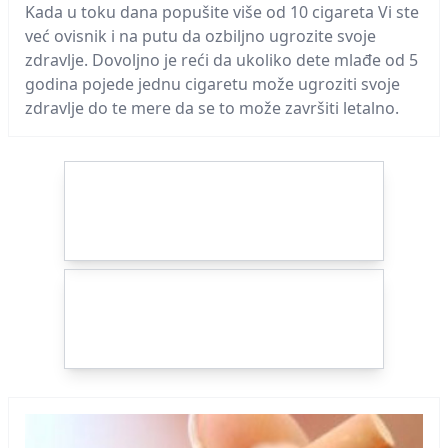
Kada u toku dana popušite više od 10 cigareta Vi ste
već ovisnik i na putu da ozbiljno ugrozite svoje
zdravlje. Dovoljno je reći da ukoliko dete mlađe od 5
godina pojede jednu cigaretu može ugroziti svoje
zdravlje do te mere da se to može završiti letalno.