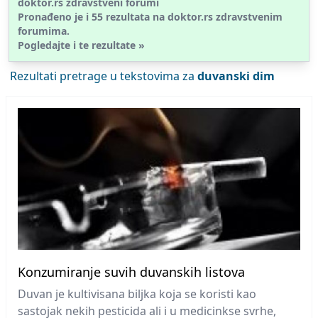
doktor.rs zdravstveni forumi
Pronađeno je i
55
rezultata na doktor.rs
zdravstvenim
forumima.
Pogledajte i te rezultate »
Rezultati pretrage u tekstovima za
duvanski dim
Konzumiranje suvih duvanskih listova
Duvan je kultivisana biljka koja se koristi kao
sastojak nekih pesticida ali i u medicinkse svrhe,