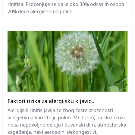
rinitisa. Procenjuje se da je oko 30% odraslih osoba i
20% dece alergično na polen...
Faktori rizika za alergijsku kijavicu
Alergijski rinitis javlja se zbog česte izloženosti
alergenima kao što je polen. Međutim, na sluzokožu
nosa nepovoljno deluju i duvanski dim, atmosferska
zagađenja, neki aerosolni dekongestivi.