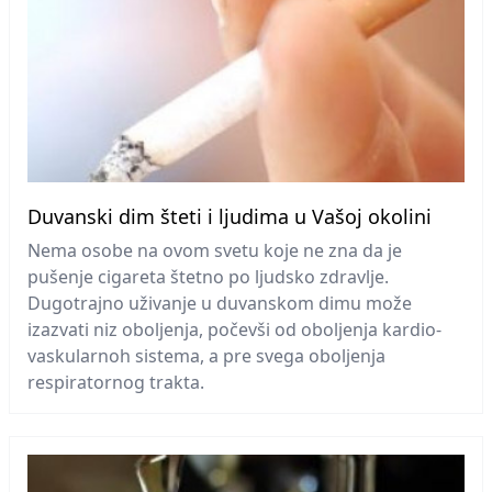
Duvanski dim šteti i ljudima u Vašoj okolini
Nema osobe na ovom svetu koje ne zna da je
pušenje cigareta štetno po ljudsko zdravlje.
Dugotrajno uživanje u duvanskom dimu može
izazvati niz oboljenja, počevši od oboljenja kardio-
vaskularnoh sistema, a pre svega oboljenja
respiratornog trakta.