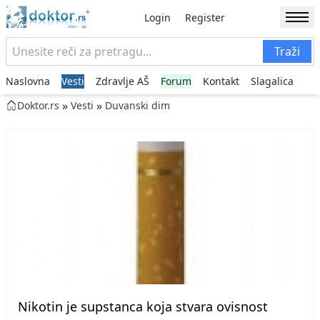
Login
Register
Traži
Naslovna
Vesti
Zdravlje AŠ
Forum
Kontakt
Slagalica
»
»
Doktor.rs
Vesti
Duvanski dim
Nikotin je supstanca koja stvara ovisnost