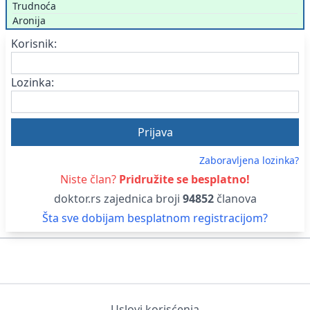
Trudnoća
Aronija
Korisnik:
Lozinka:
Zaboravljena lozinka?
Niste član?
Pridružite se besplatno!
doktor.rs zajednica broji
94852
članova
Šta sve dobijam besplatnom registracijom?
Uslovi korisćenja