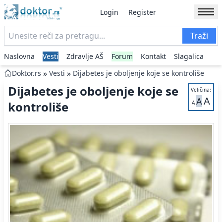
Login
Register
Traži
Naslovna
Vesti
Zdravlje AŠ
Forum
Kontakt
Slagalica
»
»
Doktor.rs
Vesti
Dijabetes je oboljenje koje se kontroliše
Dijabetes je oboljenje koje se
Veličina:
A
A
kontroliše
A