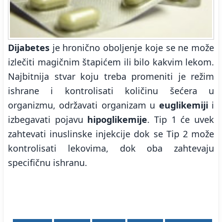
Dijabetes
je hronično oboljenje koje se ne može
izlečiti magičnim štapićem ili bilo kakvim lekom.
Najbitnija stvar koju treba promeniti je režim
ishrane i kontrolisati količinu šećera u
organizmu, održavati organizam u
euglikemiji
i
izbegavati pojavu
hipoglikemije
. Tip 1 će uvek
zahtevati inuslinske injekcije dok se Tip 2 može
kontrolisati lekovima, dok oba zahtevaju
specifičnu ishranu.