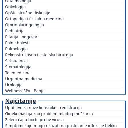
Oftalmologija
Onkologija
Opšte stručne diskusije
Ortopedija i fizikalna medicina
Otorinolaringologija
Pedijatrija
Pitanja i odgovori
Polne bolesti
Pulmologija
Rekonstruktivna i estetska hirurgija
Seksualnost
Stomatologija
Telemedicina
Urgentna medicina
Urologija
Wellness SPA i Banje
Najčitanije
Uputstvo za nove korisnike - registracija
Ginekomastija kao problem mladog muškarca
Zeleni čaj u borbi protiv virusa
Simptomi koju mogu ukazati na postojanje infekcije heliko