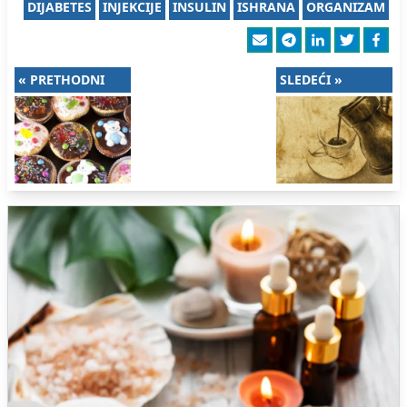
DIJABETES
INJEKCIJE
INSULIN
ISHRANA
ORGANIZAM
« PRETHODNI
SLEDEĆI »