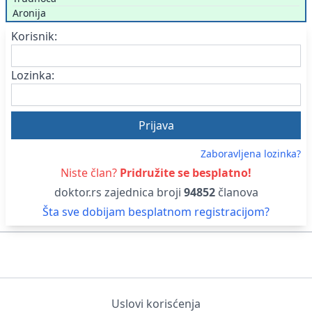
Aronija
Korisnik:
Lozinka:
Zaboravljena lozinka?
Niste član?
Pridružite se besplatno!
doktor.rs zajednica broji
94852
članova
Šta sve dobijam besplatnom registracijom?
Uslovi korisćenja