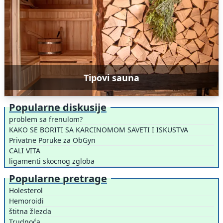
Tipovi sauna
Popularne diskusije
problem sa frenulom?
KAKO SE BORITI SA KARCINOMOM SAVETI I ISKUSTVA
Privatne Poruke za ObGyn
CALI VITA
ligamenti skocnog zgloba
Popularne pretrage
Holesterol
Hemoroidi
štitna žlezda
Trudnoća